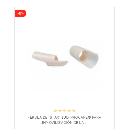
-5%





FÉRULA DE "STAX" 1UD. PROCARE® PARA
INMOVILIZACIÓN DE LA...
Precio