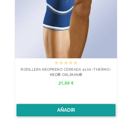





RODILLERA NEOPRENO CERRADA 4100-THERMO-
MED® ORLIMAN®
Precio
21,00 €
AÑADIR