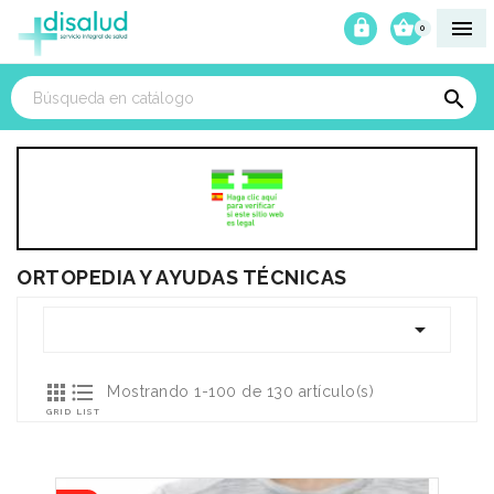



0

ORTOPEDIA Y AYUDAS TÉCNICAS



Mostrando 1-100 de 130 artículo(s)
GRID
LIST