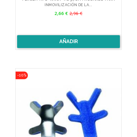
INMOVILIZACIÓN DE LA...
Precio
2,66 €
2,96 €
Precio
base
AÑADIR
-10%