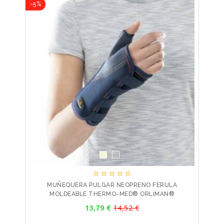
-5%





MUÑEQUERA PULGAR NEOPRENO FERULA
MOLDEABLE THERMO-MED® ORLIMAN®
Precio
13,79 €
14,52 €
Precio
base