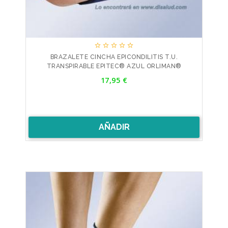





BRAZALETE CINCHA EPICONDILITIS T.U.
TRANSPIRABLE EPITEC® AZUL ORLIMAN®
Precio
17,95 €
AÑADIR