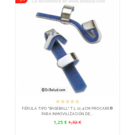





FÉRULA TIPO "BASEBALL" T.L 11,4CM PROCARE®
PARA INMOVILIZACIÓN DE...
Precio
1,25 €
1,32 €
Precio
base