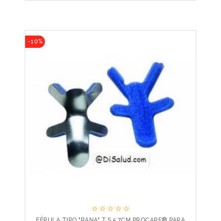
-10%





FÉRULA TIPO "RANA" T.S 5,7CM PROCARE® PARA