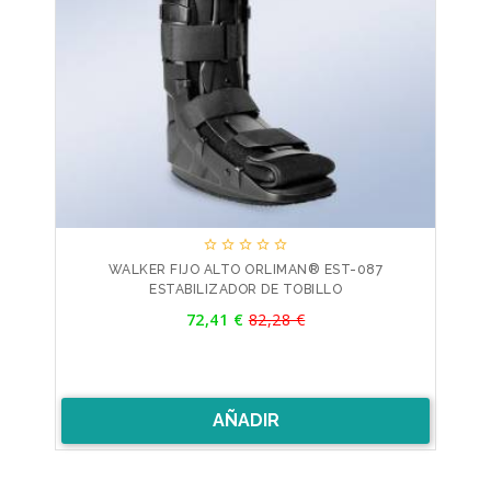





WALKER FIJO ALTO ORLIMAN® EST-087
ESTABILIZADOR DE TOBILLO
Precio
72,41 €
82,28 €
Precio
base
AÑADIR