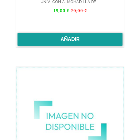
UNIV. CON ALMOHADILLA DE...
Precio
19,00 €
20,00 €
Precio
base
AÑADIR