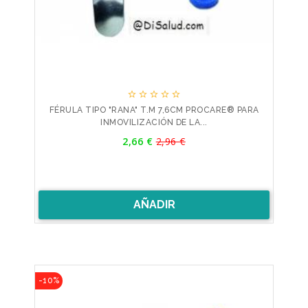





FÉRULA TIPO "RANA" T.M 7,6CM PROCARE® PARA
INMOVILIZACIÓN DE LA...
Precio
2,66 €
2,96 €
Precio
base
AÑADIR
-10%