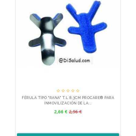





FÉRULA TIPO "RANA" T.L 8,3CM PROCARE® PARA
INMOVILIZACIÓN DE LA...
Precio
2,66 €
2,96 €
Precio
base