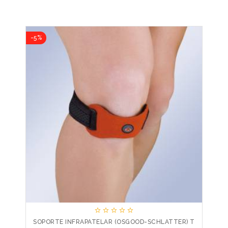
-5%





SOPORTE INFRAPATELAR (OSGOOD-SCHLATTER) T