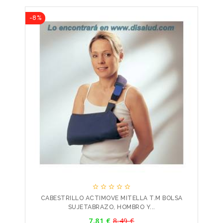
-8%





CABESTRILLO ACTIMOVE MITELLA T.M BOLSA
SUJETABRAZO, HOMBRO Y...
Precio
7,81 €
8,49 €
Precio