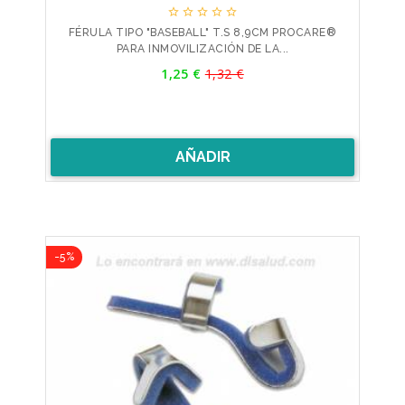





FÉRULA TIPO "BASEBALL" T.S 8,9CM PROCARE®
PARA INMOVILIZACIÓN DE LA...
Precio
1,25 €
1,32 €
Precio
base
AÑADIR
-5%