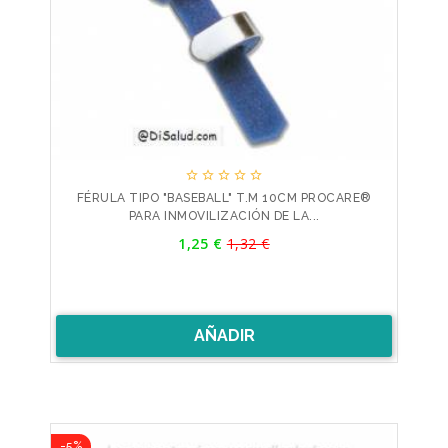





FÉRULA TIPO "BASEBALL" T.M 10CM PROCARE®
PARA INMOVILIZACIÓN DE LA...
Precio
1,25 €
1,32 €
Precio
base
AÑADIR
-5%