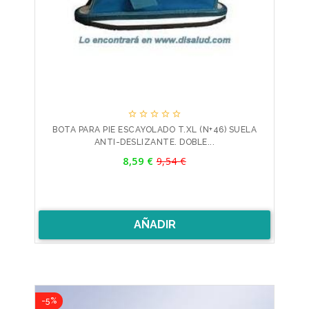





BOTA PARA PIE ESCAYOLADO T.XL (N+46) SUELA
ANTI-DESLIZANTE. DOBLE...
Precio
8,59 €
9,54 €
Precio
base
AÑADIR
-5%