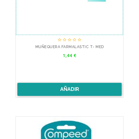





MUÑEQUERA FARMALASTIC T- MED
Precio
1,44 €
AÑADIR