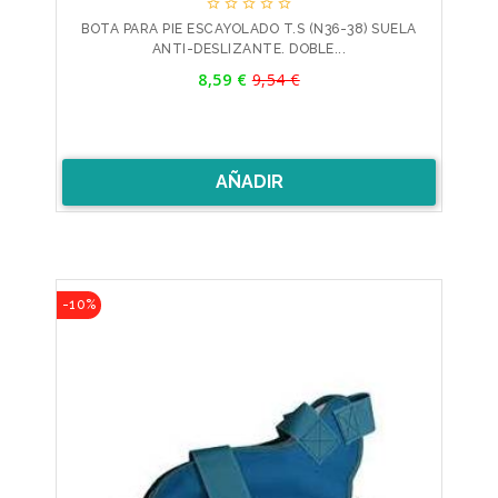





BOTA PARA PIE ESCAYOLADO T.S (N36-38) SUELA
ANTI-DESLIZANTE. DOBLE...
Precio
8,59 €
9,54 €
Precio
base
AÑADIR
-10%