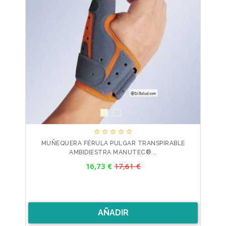





MUÑEQUERA FÉRULA PULGAR TRANSPIRABLE
AMBIDIESTRA MANUTEC®...
Precio
16,73 €
17,61 €
Precio
base
AÑADIR