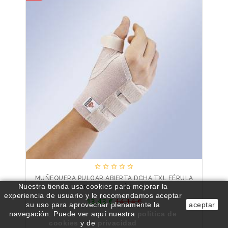





MUÑEQUERA PULGAR ABIERTA DCHA.TXL FÉRULA
Nuestra tienda usa cookies para mejorar la
MOLDEABLE ELÁSTICA...
experiencia de usuario y le recomendamos aceptar
Precio
13,43 €
14,14 €
Precio
su uso para aprovechar plenamente la
aceptar
base
navegación.
Puede ver aquí nuestra
política de
cookies
y de
privacidad