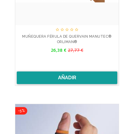





MUÑEQUERA FÉRULA DE QUERVAIN MANUTEC®
ORLIMAN®
Precio
26,38 €
27,77 €
Precio
base
AÑADIR
-5%