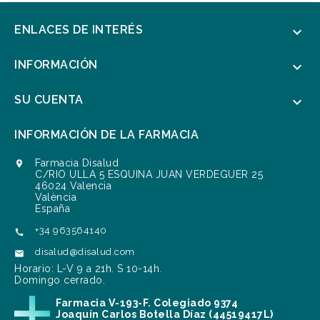
ENLACES DE INTERÉS

INFORMACIÓN

SU CUENTA

INFORMACIÓN DE LA FARMACIA
Farmacia Disalud

C/RIO ULLA 5 ESQUINA JUAN VERDEGUER 25
46024 Valencia
València
España
+34 963564140

disalud@disalud.com

Horario: L-V 9 a 21h. S 10-14h.
Domingo cerrado.
Farmacia V-193-F. Colegiado 9374
Joaquín Carlos Botella Díaz (44519417L)