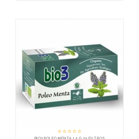





BIO3 POLEO MENTA 1.5 G 25 FILTROS