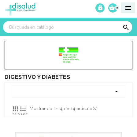



0

DIGESTIVO Y DIABETES



Mostrando 1-14 de 14 artículo(s)
GRID
LIST