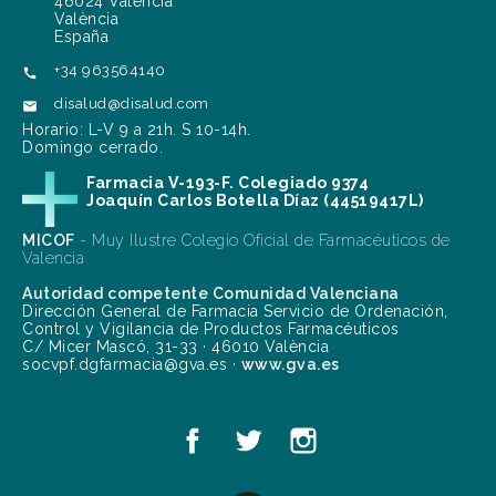
46024 Valencia
València
España
+34 963564140

disalud@disalud.com

Horario: L-V 9 a 21h. S 10-14h.
Domingo cerrado.
Farmacia V-193-F. Colegiado 9374
Joaquín Carlos Botella Díaz (44519417L)
MICOF
- Muy Ilustre Colegio Oficial de Farmacéuticos de
Valencia
Autoridad competente Comunidad Valenciana
Dirección General de Farmacia Servicio de Ordenación,
Control y Vigilancia de Productos Farmacéuticos
C/ Micer Mascó, 31-33 · 46010 València
socvpf.dgfarmacia@gva.es ·
www.gva.es