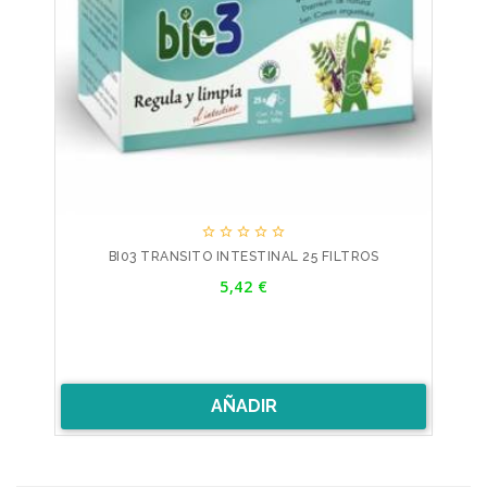





BI03 TRANSITO INTESTINAL 25 FILTROS
Precio
5,42 €
AÑADIR