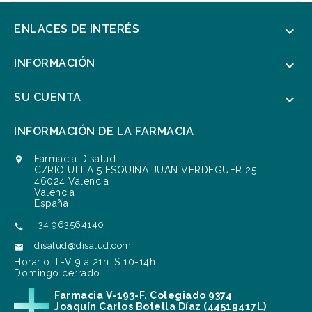
ENLACES DE INTERÉS

INFORMACIÓN

SU CUENTA

INFORMACIÓN DE LA FARMACIA
Farmacia Disalud

C/RIO ULLA 5 ESQUINA JUAN VERDEGUER 25
46024 Valencia
València
España
+34 963564140

disalud@disalud.com

Horario: L-V 9 a 21h. S 10-14h.
Domingo cerrado.
Farmacia V-193-F. Colegiado 9374
Joaquín Carlos Botella Díaz (44519417L)