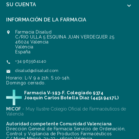
SU CUENTA

INFORMACIÓN DE LA FARMACIA
Farmacia Disalud

C/RIO ULLA 5 ESQUINA JUAN VERDEGUER 25
46024 Valencia
València
España
+34 963564140

disalud@disalud.com

Horario: L-V 9 a 21h. S 10-14h.
Domingo cerrado.
Farmacia V-193-F. Colegiado 9374
Joaquín Carlos Botella Díaz (44519417L)
MICOF
- Muy Ilustre Colegio Oficial de Farmacéuticos de
Valencia
Autoridad competente Comunidad Valenciana
Dirección General de Farmacia Servicio de Ordenación,
Control y Vigilancia de Productos Farmacéuticos
C/ Micer Mascó, 31-33 · 46010 València