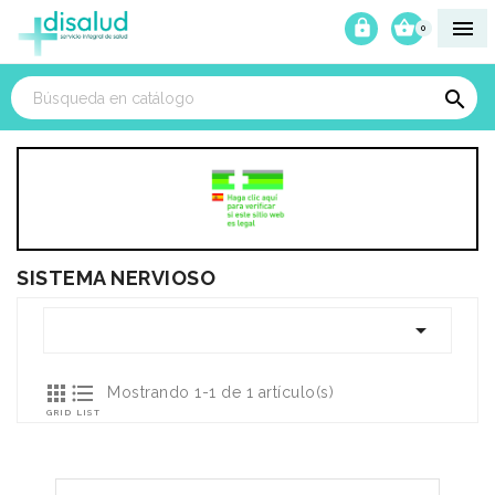



0

SISTEMA NERVIOSO



Mostrando 1-1 de 1 artículo(s)
GRID
LIST