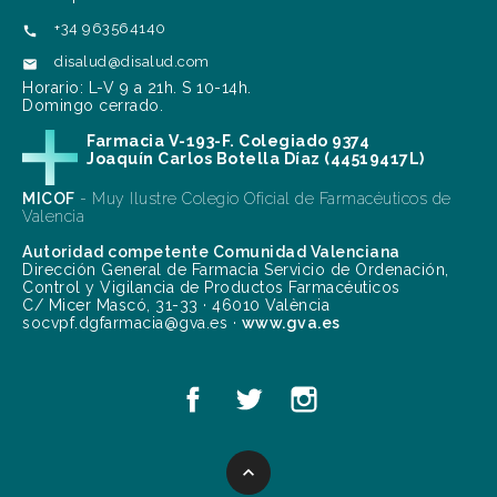
+34 963564140

disalud@disalud.com

Horario: L-V 9 a 21h. S 10-14h.
Domingo cerrado.
Farmacia V-193-F. Colegiado 9374
Joaquín Carlos Botella Díaz (44519417L)
MICOF
- Muy Ilustre Colegio Oficial de Farmacéuticos de
Valencia
Autoridad competente Comunidad Valenciana
Dirección General de Farmacia Servicio de Ordenación,
Control y Vigilancia de Productos Farmacéuticos
C/ Micer Mascó, 31-33 · 46010 València
socvpf.dgfarmacia@gva.es ·
www.gva.es
