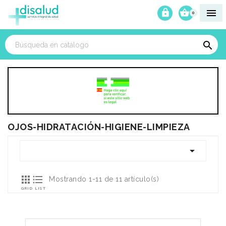



0

OJOS-HIDRATACIÓN-HIGIENE-LIMPIEZA



Mostrando 1-11 de 11 artículo(s)
GRID
LIST