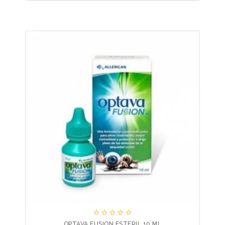





OPTAVA FUSION ESTERIL 10 ML