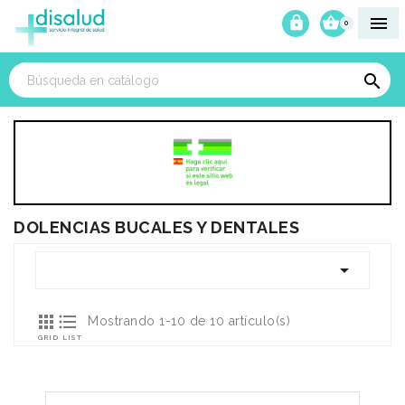



0

DOLENCIAS BUCALES Y DENTALES



Mostrando 1-10 de 10 artículo(s)
GRID
LIST