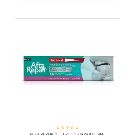





AFTA REPAIR GEL FRUTOS BOSQUE 15ML