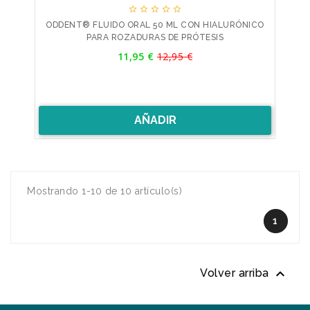





ODDENT® FLUIDO ORAL 50 ML CON HIALURÓNICO
PARA ROZADURAS DE PRÓTESIS
Precio
11,95 €
12,95 €
Precio
base
AÑADIR
Mostrando 1-10 de 10 artículo(s)
1

Volver arriba