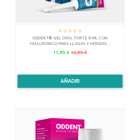





ODDENT® GEL ORAL FORTE 8 ML CON
HIALURÓNICO PARA LLAGAS Y HERIDAS...
Precio
11,95 €
12,95 €
Precio
base
AÑADIR