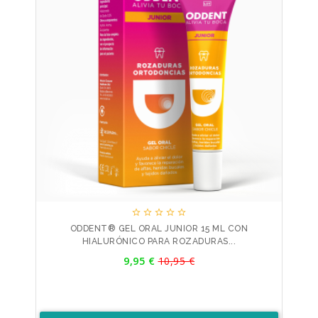





ODDENT® GEL ORAL JUNIOR 15 ML CON
HIALURÓNICO PARA ROZADURAS...
Precio
9,95 €
10,95 €
Precio
base