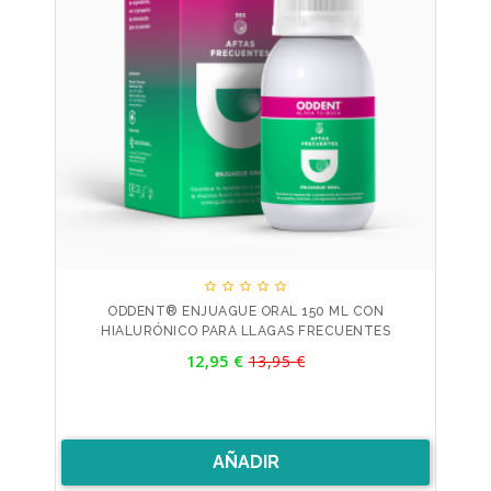





ODDENT® ENJUAGUE ORAL 150 ML CON
HIALURÓNICO PARA LLAGAS FRECUENTES
Precio
12,95 €
13,95 €
Precio
base
AÑADIR