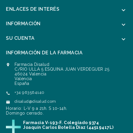
ENLACES DE INTERÉS

INFORMACIÓN

SU CUENTA

INFORMACIÓN DE LA FARMACIA
Farmacia Disalud

C/RIO ULLA 5 ESQUINA JUAN VERDEGUER 25
46024 Valencia
València
España
+34 963564140

disalud@disalud.com

Horario: L-V 9 a 21h. S 10-14h.
Domingo cerrado.
Farmacia V-193-F. Colegiado 9374
Joaquín Carlos Botella Díaz (44519417L)