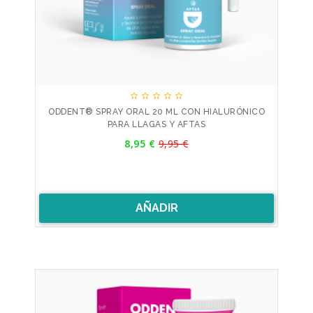





ODDENT® SPRAY ORAL 20 ML CON HIALURÓNICO
PARA LLAGAS Y AFTAS
Precio
8,95 €
9,95 €
Precio
base
AÑADIR