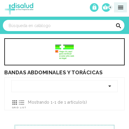



0

BANDAS ABDOMINALES Y TORÁCICAS



Mostrando 1-1 de 1 artículo(s)
GRID
LIST