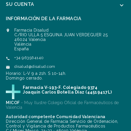
SU CUENTA

INFORMACIÓN DE LA FARMACIA
Farmacia Disalud

C/RIO ULLA 5 ESQUINA JUAN VERDEGUER 25
46024 Valencia
València
España
+34 963564140

disalud@disalud.com

Horario: L-V 9 a 21h. S 10-14h.
Domingo cerrado.
Farmacia V-193-F. Colegiado 9374
Joaquín Carlos Botella Díaz (44519417L)
MICOF
- Muy Ilustre Colegio Oficial de Farmacéuticos de
Valencia
Autoridad competente Comunidad Valenciana
Dirección General de Farmacia Servicio de Ordenación,
Control y Vigilancia de Productos Farmacéuticos
C/ Micer Mascó, 31-33 · 46010 València