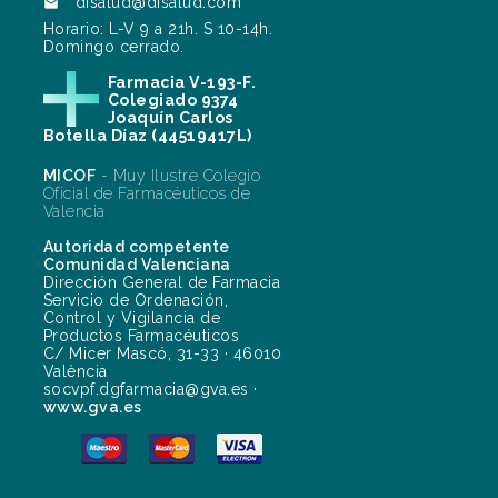
disalud@disalud.com

Horario: L-V 9 a 21h. S 10-14h.
Domingo cerrado.
Farmacia V-193-F.
Colegiado 9374
Joaquín Carlos
Botella Díaz (44519417L)
MICOF
- Muy Ilustre Colegio
Oficial de Farmacéuticos de
Valencia
Autoridad competente
Comunidad Valenciana
Dirección General de Farmacia
Servicio de Ordenación,
Control y Vigilancia de
Productos Farmacéuticos
C/ Micer Mascó, 31-33 · 46010
València
socvpf.dgfarmacia@gva.es ·
www.gva.es