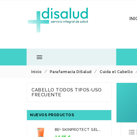
INI

Inicio
Parafarmacia DiSalud
Cuida el Cabello
TODOS LOS
CABELLO TODOS TIPOS-USO
DEPARTAMENTOS
FRECUENTE
NUEVOS PRODUCTOS
BE+ SKINPROTECT GEL

CREMA...
14,95 €
Precio