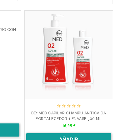
RIO CON





BE+ MED CAPILAR CHAMPU ANTICAIDA
FORTALECEDOR 1 ENVASE 500 ML
Precio
16,95 €
AÑADIR