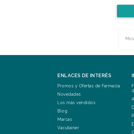
Most
ENLACES DE INTERÉS
Promos y Ofertas de Farmacia
F
d
Novedades
A
Los más vendidos
D
Blog
P
Marcas
E
Vacutainer
C