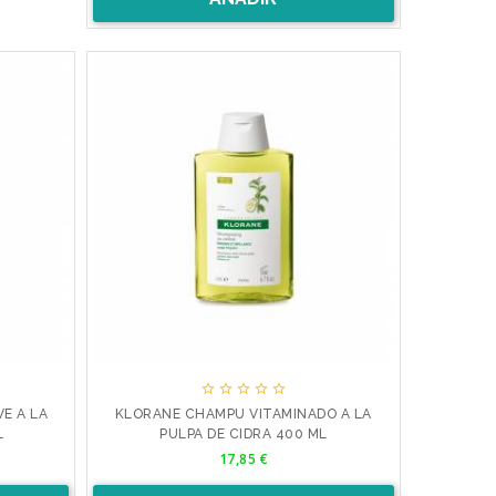





E A LA
KLORANE CHAMPU VITAMINADO A LA
L
PULPA DE CIDRA 400 ML
Precio
17,85 €