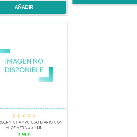
AÑADIR





DERM CHAMPU USO DIARIO CON
ALOE VERA 400 ML
Precio
3,95 €