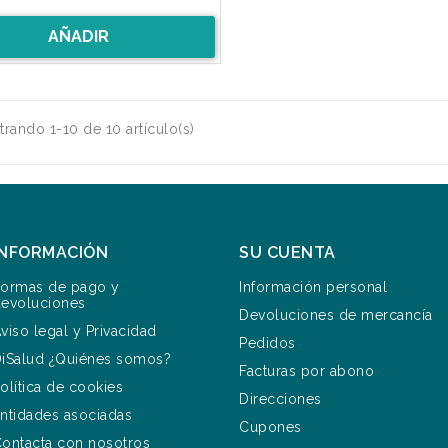
AÑADIR
rando 1-10 de 10 artículo(s)
INFORMACIÓN
SU CUENTA
ormas de pago y
Información personal
evoluciones
Devoluciones de mercancía
viso legal y Privacidad
Pedidos
iSalud ¿Quiénes somos?
Facturas por abono
olítica de cookies
Direcciones
ntidades asociadas
Cupones
ontacta con nosotros