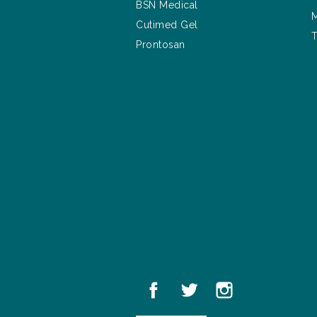
BSN Medical
M
Cutimed Gel
T
Prontosan