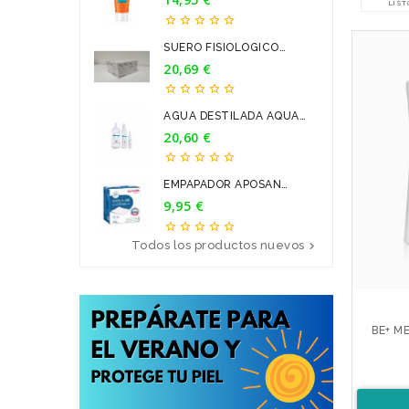
LIST





SUERO FISIOLOGICO
BRAUN 9...
20,69 €
Precio





AGUA DESTILADA AQUA
PARA...
20,60 €
Precio





EMPAPADOR APOSAN
60*90CM 20U
9,95 €
Precio





Todos los productos nuevos

BE+ M