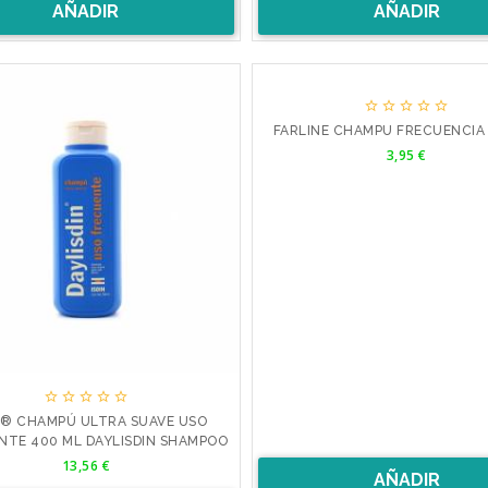
AÑADIR
AÑADIR





FARLINE CHAMPU FRECUENCIA
Precio
3,95 €





N® CHAMPÚ ULTRA SUAVE USO
NTE 400 ML DAYLISDIN SHAMPOO
Precio
13,56 €
AÑADIR