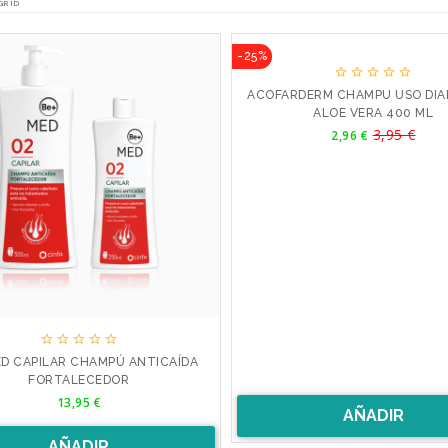
GRID
-25%





ACOFARDERM CHAMPU USO DIA
ALOE VERA 400 ML
Precio
3,95 €
Precio
2,96 €
base





ED CAPILAR CHAMPÚ ANTICAÍDA
FORTALECEDOR
Precio
13,95 €
AÑADIR
AÑADIR