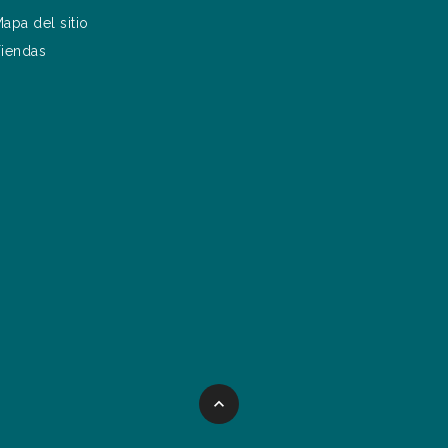
apa del sitio
iendas
