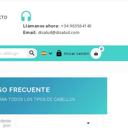

CTO
+34 963564140
Llámanos ahora:
disalud@disalud.com
Email:
0



Iniciar sesión

SO FRECUENTE
RA TODOS LOS TIPOS DE CABELLOS
denar

por: