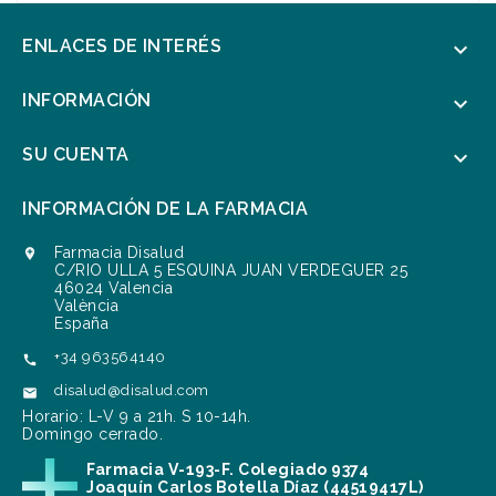
ENLACES DE INTERÉS

INFORMACIÓN

SU CUENTA

INFORMACIÓN DE LA FARMACIA
Farmacia Disalud

C/RIO ULLA 5 ESQUINA JUAN VERDEGUER 25
46024 Valencia
València
España
+34 963564140

disalud@disalud.com

Horario: L-V 9 a 21h. S 10-14h.
Domingo cerrado.
Farmacia V-193-F. Colegiado 9374
Joaquín Carlos Botella Díaz (44519417L)