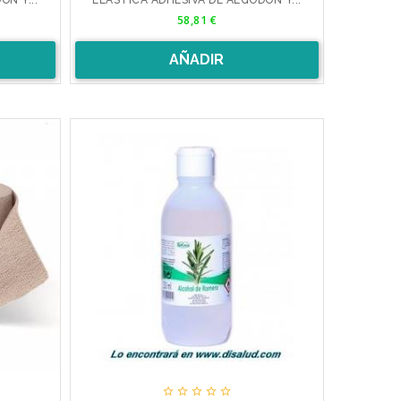
Precio
58,81 €
AÑADIR




