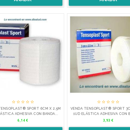










TENSOPLAST® SPORT 6CM X 2,5M
VENDA TENSOPLAST® SPORT 3C
LÁSTICA ADHESIVA CON BANDA...
1UD ELÁSTICA ADHESIVA CON B
Precio
Precio
6,14 €
3,93 €