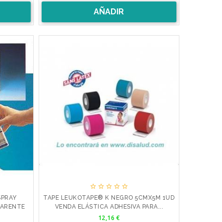
AÑADIR





SPRAY
TAPE LEUKOTAPE® K NEGRO 5CMX5M 1UD
PARENTE
VENDA ELÁSTICA ADHESIVA PARA...
Precio
12,16 €