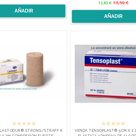
Precio
base
13,50 €
Precio
12,83 €
base
AÑADIR
AÑADIR










 LASTODUR® STRONG/STRAFF 6
VENDA TENSOPLAST® 5CM X 2,7
 X 7M COMPRESIÓN FUERTE
ELÁSTICA ADHESIVA DE ALGODÓ