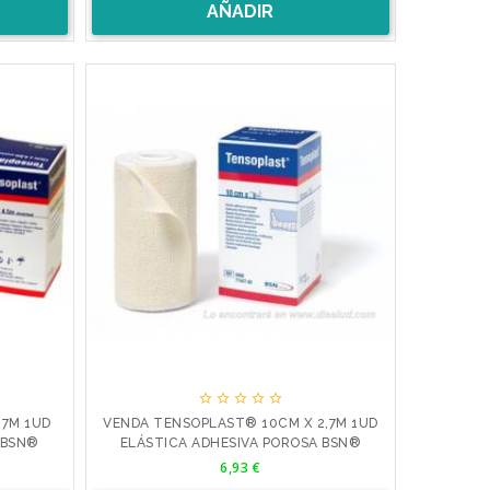
AÑADIR





,7M 1UD
VENDA TENSOPLAST® 10CM X 2,7M 1UD
 BSN®
ELÁSTICA ADHESIVA POROSA BSN®
Precio
6,93 €