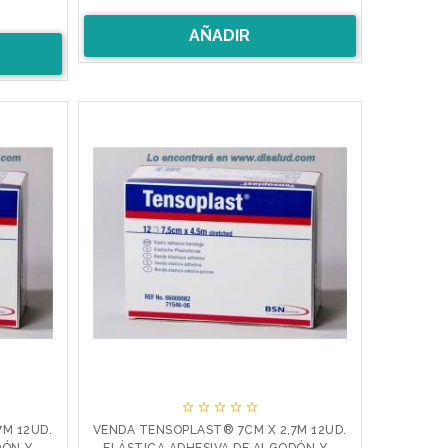
AÑADIR





M 12UD.
VENDA TENSOPLAST® 7CM X 2,7M 12UD.
N Y...
ELÁSTICA ADHESIVA DE ALGODÓN Y...