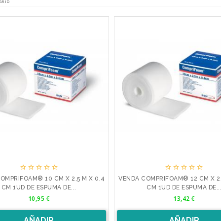
GRID










OMPRIFOAM® 10 CM X 2,5 M X 0,4
VENDA COMPRIFOAM® 12 CM X 2,
CM 1UD DE ESPUMA DE...
CM 1UD DE ESPUMA DE..
Precio
Precio
10,95 €
13,42 €
AÑADIR
AÑADIR