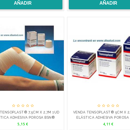
AÑADIR
AÑADIR










TENSOPLAST® 7,5CM X 2,7M 1UD
VENDA TENSOPLAST® 5CM X 2
TICA ADHESIVA POROSA BSN®
ELÁSTICA ADHESIVA POROSA
Precio
Precio
5,15 €
4,11 €