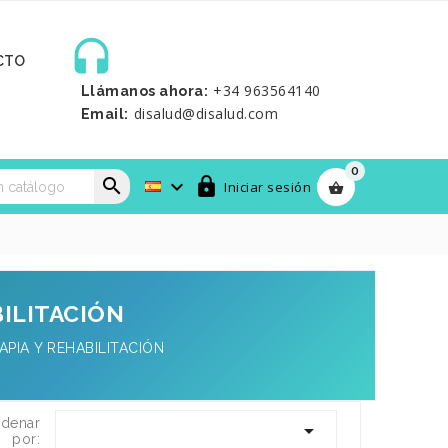

CTO
+34 963564140
Llámanos ahora:
disalud@disalud.com
Email:
0



Iniciar sesión

BILITACIÓN
PIA Y REHABILITACIÓN
denar

por: