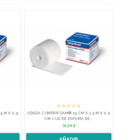





5 M X 0,4
VENDA COMPRIFOAM® 15 CM X 2,5 M X 0,4
.
CM 1 UD DE ESPUMA DE...
Precio
16,09 €
AÑADIR