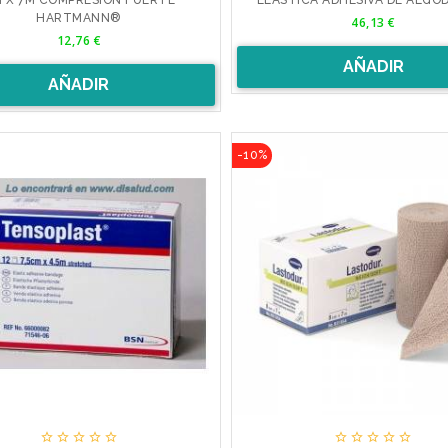
Precio
HARTMANN®
46,13 €
Precio
12,76 €
AÑADIR
AÑADIR
-10%









