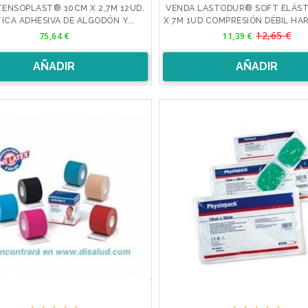
ENSOPLAST® 10CM X 2,7M 12UD.
VENDA LASTODUR® SOFT ELÁST
ICA ADHESIVA DE ALGODÓN Y...
X 7M 1UD COMPRESIÓN DÉBIL H
Precio
Precio
12,65 €
Precio
75,64 €
11,39 €
base
AÑADIR
AÑADIR