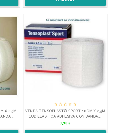





M X 2,5M
VENDA TENSOPLAST® SPORT 10CM X 2,5M
ANDA...
1UD ELÁSTICA ADHESIVA CON BANDA...
Precio
9,90 €