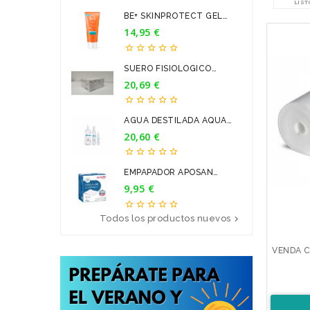
LIST
BE+ SKINPROTECT GEL
CREMA...
14,95 €
Precio





SUERO FISIOLOGICO
BRAUN 9...
20,69 €
Precio





AGUA DESTILADA AQUA
PARA...
20,60 €
Precio





EMPAPADOR APOSAN
60*90CM 20U
9,95 €
Precio





Todos los productos nuevos

VENDA C