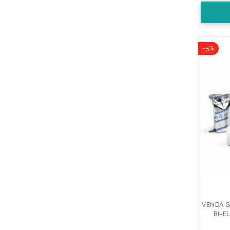
-5%
VENDA G
BI-E