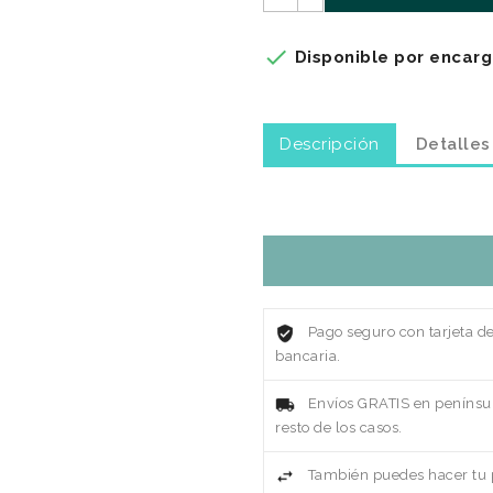

Disponible por encarg
Descripción
Detalles
Pago seguro con tarjeta d
bancaria.
Envíos GRATIS en penínsul
resto de los casos.
También puedes hacer tu p