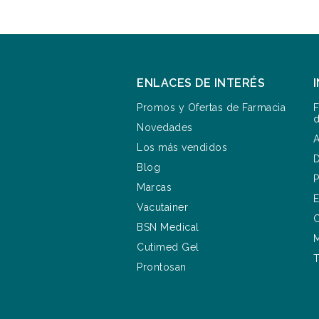
ENLACES DE INTERÉS
Promos y Ofertas de Farmacia
F
d
Novedades
A
Los más vendidos
D
Blog
P
Marcas
E
Vacutainer
C
BSN Medical
M
Cutimed Gel
T
Prontosan