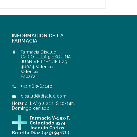
INFORMACIÓN DE LA
FARMACIA
Farmacia Disalud

C/RIO ULLA 5 ESQUINA
JUAN VERDEGUER 25
46024 Valencia
València
España
+34 963564140

disalud@disalud.com

Horario: L-V 9 a 21h. S 10-14h.
Domingo cerrado.
Farmacia V-193-F.
Colegiado 9374
Joaquín Carlos
Botella Díaz (44519417L)