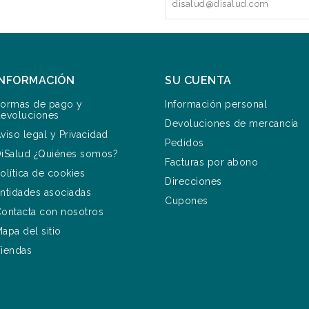
disalud@disalud.com
INFORMACIÓN
SU CUENTA
ormas de pago y
Información personal
evoluciones
Devoluciones de mercancía
viso legal y Privacidad
Pedidos
iSalud ¿Quiénes somos?
Facturas por abono
olítica de cookies
Direcciones
ntidades asociadas
Cupones
ontacta con nosotros
apa del sitio
iendas