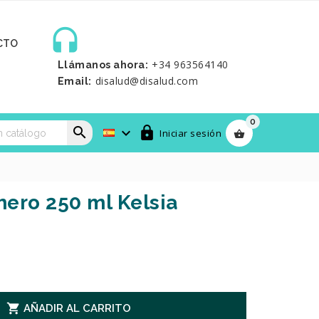

CTO
+34 963564140
Llámanos ahora:
disalud@disalud.com
Email:
0



Iniciar sesión

ero 250 ml Kelsia

AÑADIR AL CARRITO