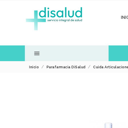
INI

Inicio
Parafarmacia DiSalud
Cuida Articulacion
TODOS LOS
DEPARTAMENTOS