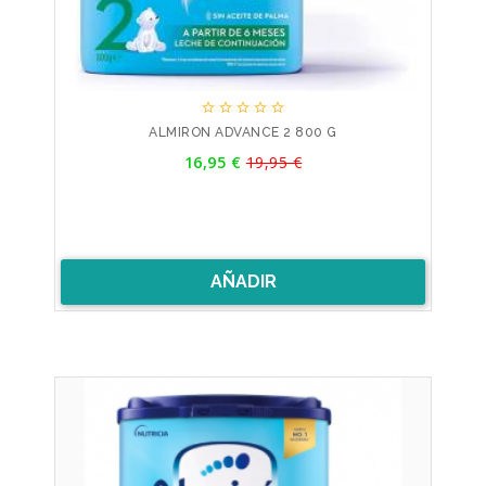





ALMIRON ADVANCE 2 800 G
Precio
16,95 €
19,95 €
Precio
base
AÑADIR