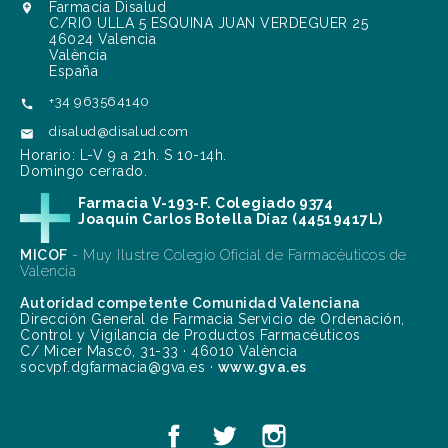
Farmacia Disalud

C/RIO ULLA 5 ESQUINA JUAN VERDEGUER 25
46024 Valencia
València
España
+34 963564140

disalud@disalud.com

Horario: L-V 9 a 21h. S 10-14h.
Domingo cerrado.
Farmacia V-193-F. Colegiado 9374
Joaquín Carlos Botella Díaz (44519417L)
MICOF
- Muy Ilustre Colegio Oficial de Farmacéuticos de
Valencia
Autoridad competente Comunidad Valenciana
Dirección General de Farmacia Servicio de Ordenación,
Control y Vigilancia de Productos Farmacéuticos
C/ Micer Mascó, 31-33 · 46010 València
socvpf.dgfarmacia@gva.es ·
www.gva.es