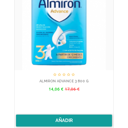





ALMIRON ADVANCE 3 800 G
Precio
14,06 €
17,06 €
Precio
base
AÑADIR