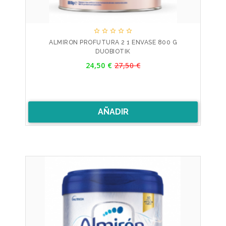





ALMIRON PROFUTURA 2 1 ENVASE 800 G
DUOBIOTIK
Precio
24,50 €
27,50 €
Precio
base
AÑADIR