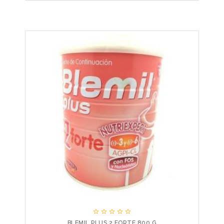





BLEMIL PLUS 2 FORTE 800 G