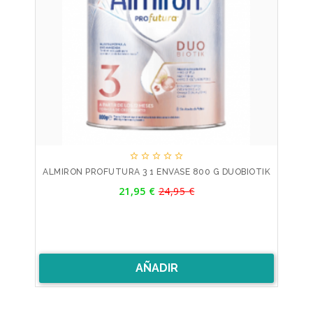





ALMIRON PROFUTURA 3 1 ENVASE 800 G DUOBIOTIK
Precio
21,95 €
24,95 €
Precio
base
AÑADIR