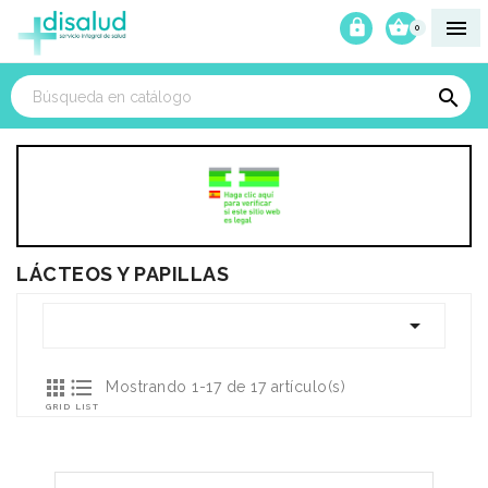



0

LÁCTEOS Y PAPILLAS



Mostrando 1-17 de 17 artículo(s)
GRID
LIST