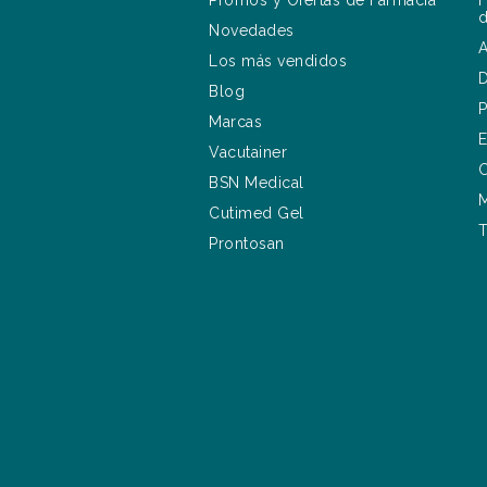
Promos y Ofertas de Farmacia
F
d
Novedades
A
Los más vendidos
D
Blog
P
Marcas
E
Vacutainer
C
BSN Medical
M
Cutimed Gel
T
Prontosan