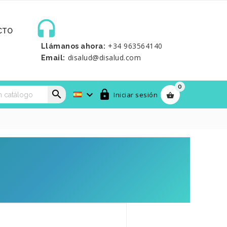

CTO
+34 963564140
Llámanos ahora:
disalud@disalud.com
Email:
0



Iniciar sesión
