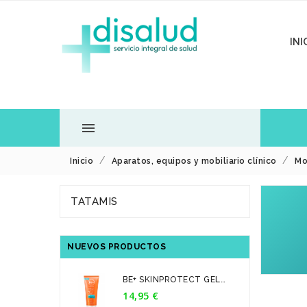
INI

Inicio
Aparatos, equipos y mobiliario clínico
Mo
TODOS LOS
TATAMIS
DEPARTAMENTOS
NUEVOS PRODUCTOS
BE+ SKINPROTECT GEL
CREMA...
14,95 €
Precio