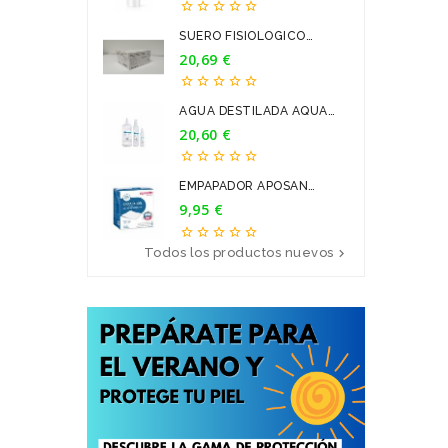





SUERO FISIOLOGICO
BRAUN 9...
20,69 €
Precio





AGUA DESTILADA AQUA
PARA...
20,60 €
Precio





EMPAPADOR APOSAN
60*90CM 20U
9,95 €
Precio





Todos los productos nuevos
