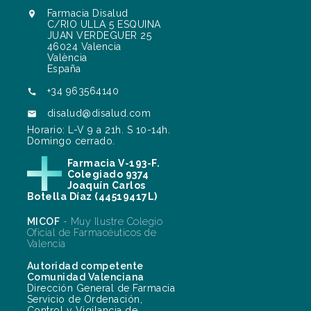
Farmacia Disalud

C/RIO ULLA 5 ESQUINA
JUAN VERDEGUER 25
46024 Valencia
València
España
+34 963564140

disalud@disalud.com

Horario: L-V 9 a 21h. S 10-14h.
Domingo cerrado.
Farmacia V-193-F.
Colegiado 9374
Joaquín Carlos
Botella Díaz (44519417L)
MICOF
- Muy Ilustre Colegio
Oficial de Farmacéuticos de
Valencia
Autoridad competente
Comunidad Valenciana
Dirección General de Farmacia
Servicio de Ordenación,
Control y Vigilancia de