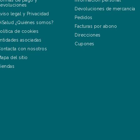
ormas de pago y
Información personal
evoluciones
Devoluciones de mercancía
viso legal y Privacidad
Pedidos
iSalud ¿Quiénes somos?
Facturas por abono
olítica de cookies
Direcciones
ntidades asociadas
Cupones
ontacta con nosotros
apa del sitio
iendas