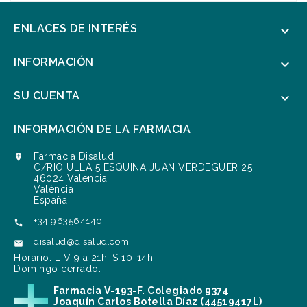
ENLACES DE INTERÉS

INFORMACIÓN

SU CUENTA

INFORMACIÓN DE LA FARMACIA
Farmacia Disalud

C/RIO ULLA 5 ESQUINA JUAN VERDEGUER 25
46024 Valencia
València
España
+34 963564140

disalud@disalud.com

Horario: L-V 9 a 21h. S 10-14h.
Domingo cerrado.
Farmacia V-193-F. Colegiado 9374
Joaquín Carlos Botella Díaz (44519417L)