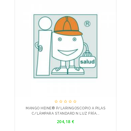





MANGO HEINE® P/LARINGOSCOPIO A PILAS
C/LÁMPARA STANDARD N LUZ FRÍA...
Precio
204,18 €