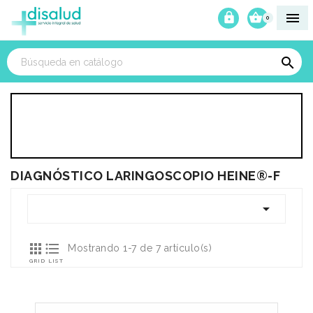



0

DIAGNÓSTICO LARINGOSCOPIO HEINE®-F



Mostrando 1-7 de 7 artículo(s)
GRID
LIST