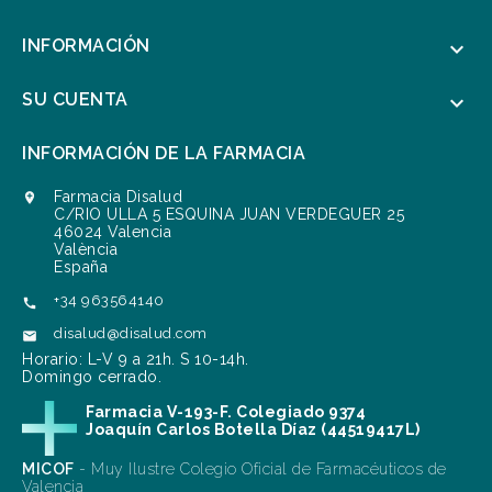
INFORMACIÓN

SU CUENTA

INFORMACIÓN DE LA FARMACIA
Farmacia Disalud

C/RIO ULLA 5 ESQUINA JUAN VERDEGUER 25
46024 Valencia
València
España
+34 963564140

disalud@disalud.com

Horario: L-V 9 a 21h. S 10-14h.
Domingo cerrado.
Farmacia V-193-F. Colegiado 9374
Joaquín Carlos Botella Díaz (44519417L)
MICOF
- Muy Ilustre Colegio Oficial de Farmacéuticos de
Valencia