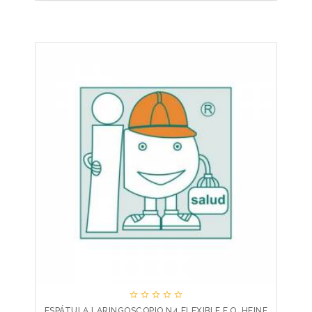





ESPÁTULA LARINGOSCOPIO N4 FLEXIBLE F.O. HEINE