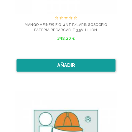





MANGO HEINE® F.O. 4NT P/LARINGOSCOPIO
BATERÍA RECARGABLE 3,5V. LI-ION.
Precio
348,20 €
AÑADIR