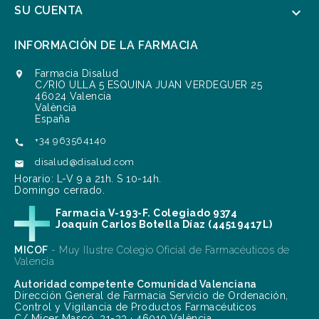
SU CUENTA

INFORMACIÓN DE LA FARMACIA
Farmacia Disalud

C/RIO ULLA 5 ESQUINA JUAN VERDEGUER 25
46024 Valencia
València
España
+34 963564140

disalud@disalud.com

Horario: L-V 9 a 21h. S 10-14h.
Domingo cerrado.
Farmacia V-193-F. Colegiado 9374
Joaquín Carlos Botella Díaz (44519417L)
MICOF
- Muy Ilustre Colegio Oficial de Farmacéuticos de
Valencia
Autoridad competente Comunidad Valenciana
Dirección General de Farmacia Servicio de Ordenación,
Control y Vigilancia de Productos Farmacéuticos
C/ Micer Mascó, 31-33 · 46010 València