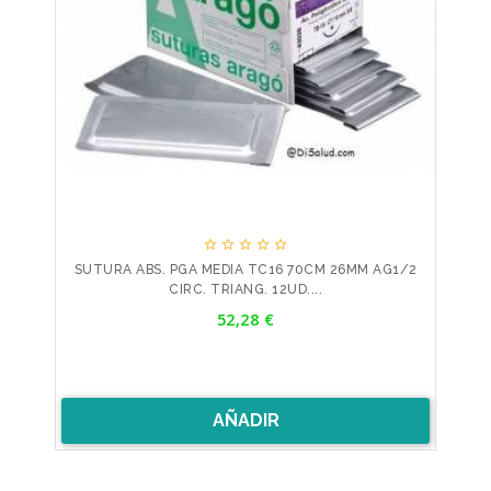





SUTURA ABS. PGA MEDIA TC16 70CM 26MM AG1/2
CIRC. TRIANG. 12UD....
Precio
52,28 €
AÑADIR