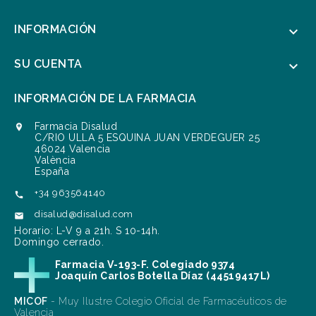
INFORMACIÓN

SU CUENTA

INFORMACIÓN DE LA FARMACIA
Farmacia Disalud

C/RIO ULLA 5 ESQUINA JUAN VERDEGUER 25
46024 Valencia
València
España
+34 963564140

disalud@disalud.com

Horario: L-V 9 a 21h. S 10-14h.
Domingo cerrado.
Farmacia V-193-F. Colegiado 9374
Joaquín Carlos Botella Díaz (44519417L)
MICOF
- Muy Ilustre Colegio Oficial de Farmacéuticos de
Valencia