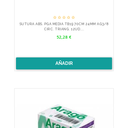





SUTURA ABS. PGA MEDIA TB19 70CM 24MM AG3/8
CIRC. TRIANG. 12UD....
Precio
52,28 €
AÑADIR