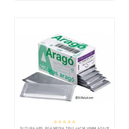





SUTURA ABS. PGA MEDIA TB12 45CM 16MM AG3/8