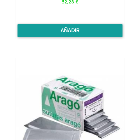
52,28 €
AÑADIR