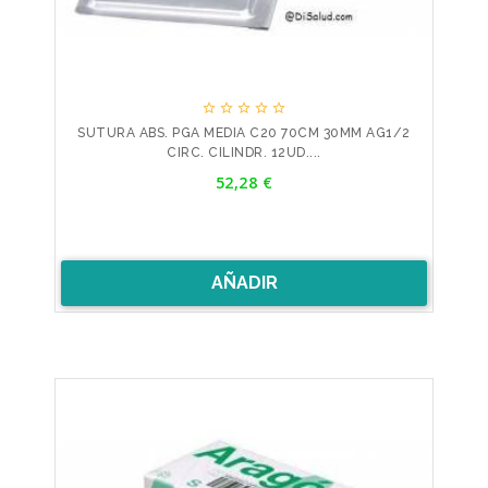





SUTURA ABS. PGA MEDIA C20 70CM 30MM AG1/2
CIRC. CILINDR. 12UD....
Precio
52,28 €
AÑADIR