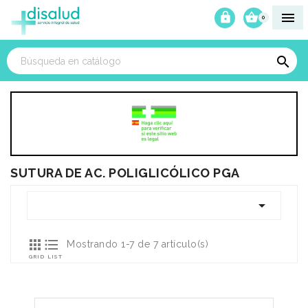



0

SUTURA DE AC. POLIGLICÓLICO PGA



Mostrando 1-7 de 7 artículo(s)
GRID
LIST