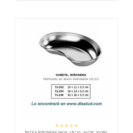





BATEA RIÑONERA INOX. 18/10. 20CM. 300ML