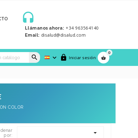

CTO
+34 963564140
Llámanos ahora:
disalud@disalud.com
Email:
0



Iniciar sesión

E
CON COLOR
denar

por: