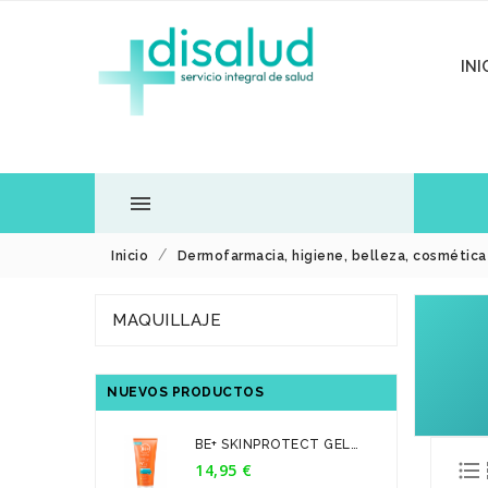
INI

Inicio
Dermofarmacia, higiene, belleza, cosmétic
TODOS LOS
MAQUILLAJE
DEPARTAMENTOS
NUEVOS PRODUCTOS
BE+ SKINPROTECT GEL
CREMA...

14,95 €
Precio