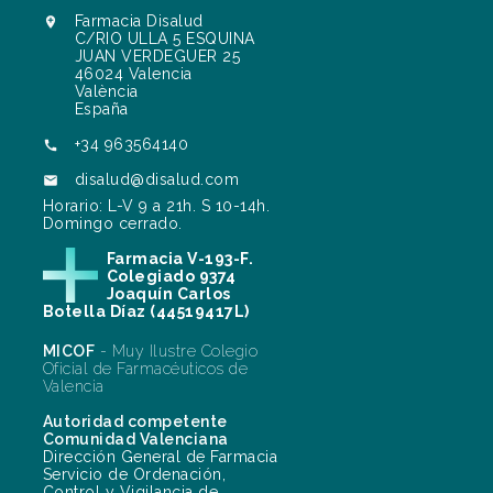
Farmacia Disalud

C/RIO ULLA 5 ESQUINA
JUAN VERDEGUER 25
46024 Valencia
València
España
+34 963564140

disalud@disalud.com

Horario: L-V 9 a 21h. S 10-14h.
Domingo cerrado.
Farmacia V-193-F.
Colegiado 9374
Joaquín Carlos
Botella Díaz (44519417L)
MICOF
- Muy Ilustre Colegio
Oficial de Farmacéuticos de
Valencia
Autoridad competente
Comunidad Valenciana
Dirección General de Farmacia
Servicio de Ordenación,
Control y Vigilancia de