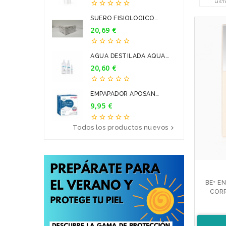
LIST





SUERO FISIOLOGICO
BRAUN 9...
20,69 €
Precio





AGUA DESTILADA AQUA
PARA...
20,60 €
Precio





EMPAPADOR APOSAN
60*90CM 20U
9,95 €
Precio





Todos los productos nuevos

BE+ E
CORR