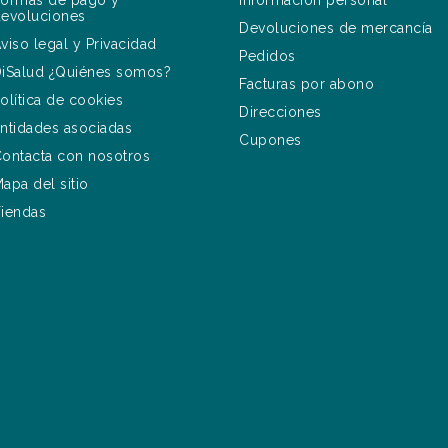
ormas de pago y
Información personal
evoluciones
Devoluciones de mercancía
viso legal y Privacidad
Pedidos
iSalud ¿Quiénes somos?
Facturas por abono
olítica de cookies
Direcciones
ntidades asociadas
Cupones
ontacta con nosotros
apa del sitio
iendas