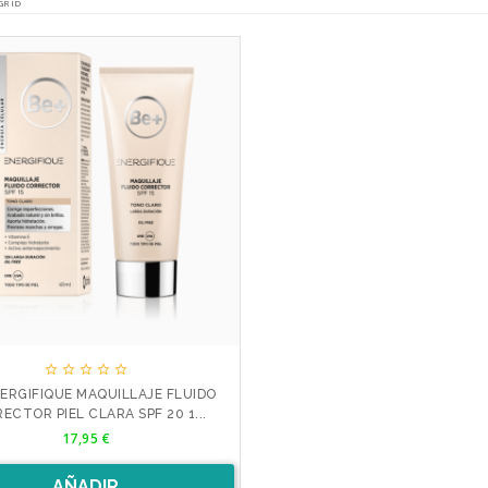
GRID





NERGIFIQUE MAQUILLAJE FLUIDO
ECTOR PIEL CLARA SPF 20 1...
Precio
17,95 €
AÑADIR