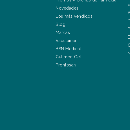
Promos y Ofertas de Farmacia
F
d
Novedades
A
Los más vendidos
D
Blog
P
Marcas
E
Vacutainer
C
BSN Medical
M
Cutimed Gel
T
Prontosan