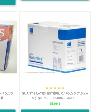





N POLVO
GUANTE LÁTEX ESTÉRIL C/POLVO (T.6,5 A
X®
8,5) 50 PARES QUIRÚRGICOS...
Precio
25,00 €