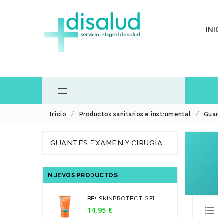
INI

Inicio
Productos sanitarios e instrumental
Guan
TODOS LOS
GUANTES EXAMEN Y CIRUGÍA
DEPARTAMENTOS
NUEVOS PRODUCTOS
BE+ SKINPROTECT GEL
CREMA...

14,95 €
Precio