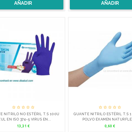
AÑADIR
AÑADIR










 NITRILO NO ESTÉRIL T.S 100U
GUANTE NITRILO ESTÉRIL T.S 1
UL EN ISO 374-5 VIRUS EN...
POLVO EXAMEN NATURFL
Precio
Precio
13,31 €
0,60 €