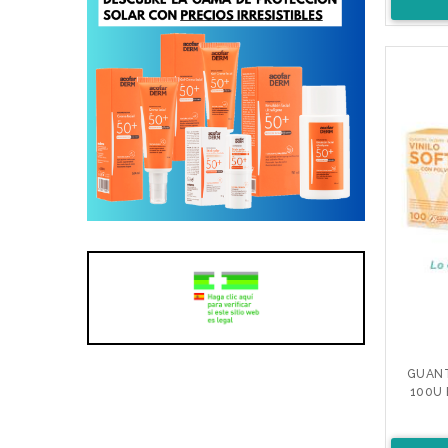
GUANT
100U E