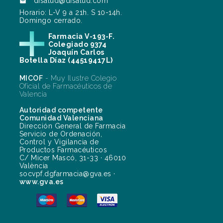
disalud@disalud.com

Horario: L-V 9 a 21h. S 10-14h.
Domingo cerrado.
Farmacia V-193-F.
Colegiado 9374
Joaquín Carlos
Botella Díaz (44519417L)
MICOF
- Muy Ilustre Colegio
Oficial de Farmacéuticos de
Valencia
Autoridad competente
Comunidad Valenciana
Dirección General de Farmacia
Servicio de Ordenación,
Control y Vigilancia de
Productos Farmacéuticos
C/ Micer Mascó, 31-33 · 46010
València
socvpf.dgfarmacia@gva.es ·
www.gva.es