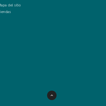
apa del sitio
iendas
