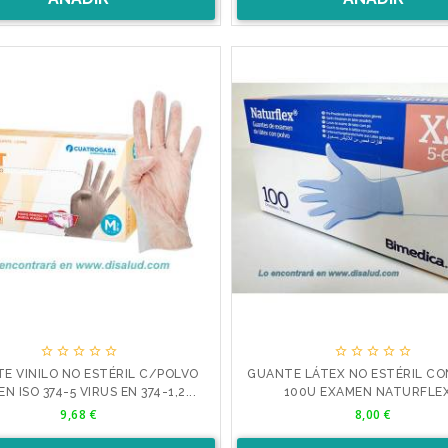










E VINILO NO ESTÉRIL C/POLVO
GUANTE LÁTEX NO ESTÉRIL CO
N ISO 374-5 VIRUS EN 374-1,2...
100U EXAMEN NATURFLE
Precio
Precio
9,68 €
8,00 €