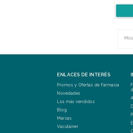
Most
ENLACES DE INTERÉS
Promos y Ofertas de Farmacia
F
d
Novedades
A
Los más vendidos
D
Blog
P
Marcas
E
Vacutainer
C