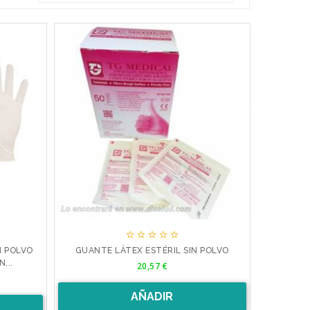





N POLVO
GUANTE LÁTEX ESTÉRIL SIN POLVO
Precio
...
20,57 €
AÑADIR