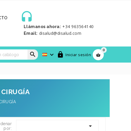

CTO
+34 963564140
Llámanos ahora:
disalud@disalud.com
Email:
0



Iniciar sesión

 CIRUGÍA
CIRUGÍA
denar

por: