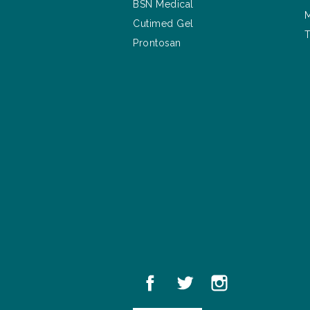
BSN Medical
M
Cutimed Gel
T
Prontosan