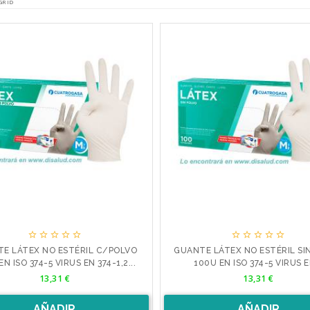
GRID










E LÁTEX NO ESTÉRIL C/POLVO
GUANTE LÁTEX NO ESTÉRIL SI
N ISO 374-5 VIRUS EN 374-1,2...
100U EN ISO 374-5 VIRUS EN
Precio
Precio
13,31 €
13,31 €
AÑADIR
AÑADIR