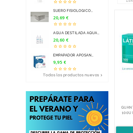
LIST





SUERO FISIOLOGICO
BRAUN 9...
20,69 €
Precio





AGUA DESTILADA AQUA
PARA...
20,60 €
Precio





EMPAPADOR APOSAN
60*90CM 20U
9,95 €
Precio





Todos los productos nuevos

GUANT
100U E