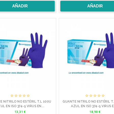
AÑADIR
AÑADIR










 NITRILO NO ESTÉRIL T.L 100U
GUANTE NITRILO NO ESTÉRIL T
UL EN ISO 374-5 VIRUS EN...
AZUL EN ISO 374-5 VIRUS E
Precio
Precio
13,31 €
18,90 €