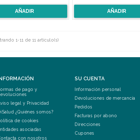
AÑADIR
AÑADIR
rando 1-11 de 11 artículo(s)
INFORMACIÓN
SU CUENTA
ormas de pago y
Información personal
evoluciones
Devoluciones de mercancía
viso legal y Privacidad
Pedidos
iSalud ¿Quiénes somos?
Facturas por abono
olítica de cookies
Direcciones
ntidades asociadas
Cupones
ontacta con nosotros