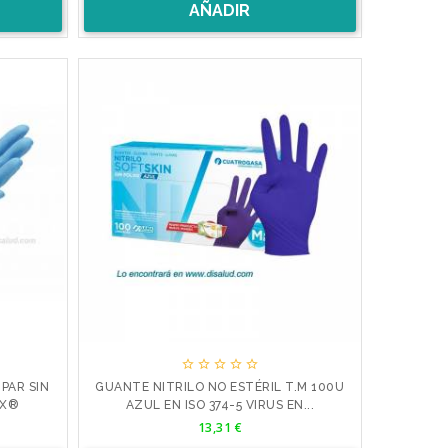
AÑADIR





 PAR SIN
GUANTE NITRILO NO ESTÉRIL T.M 100U
EX®
AZUL EN ISO 374-5 VIRUS EN...
Precio
13,31 €