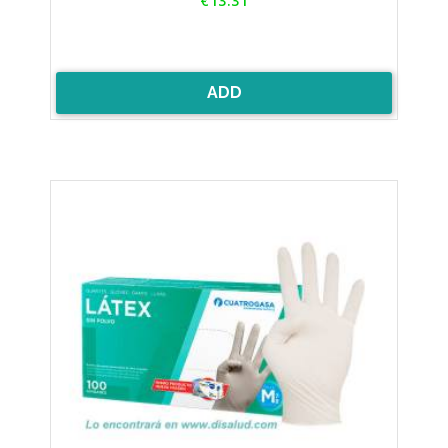
€13.31
ADD