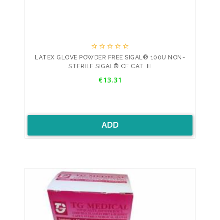





LATEX GLOVE POWDER FREE SIGAL® 100U NON-
STERILE SIGAL® CE CAT. III
Price
€13.31
ADD