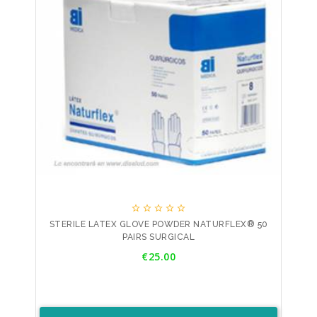





STERILE LATEX GLOVE POWDER NATURFLEX® 50
PAIRS SURGICAL
Price
€25.00