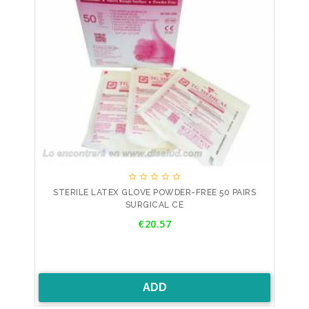





STERILE LATEX GLOVE POWDER-FREE 50 PAIRS
SURGICAL CE
Price
€20.57
ADD