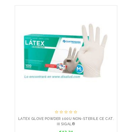





LATEX GLOVE POWDER 100U NON-STERILE CE CAT.
III SIGAL®
Price