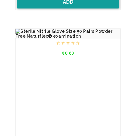
ADD





Price
€0.60