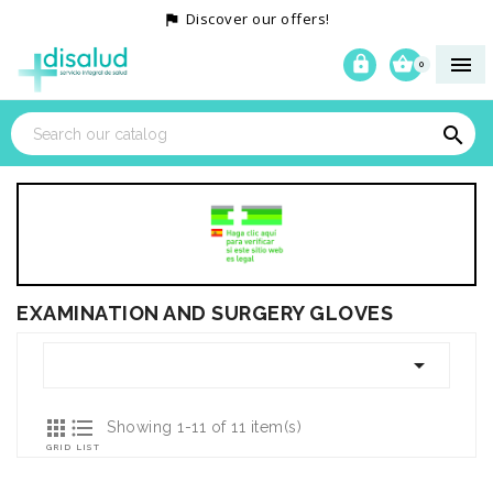
Discover our offers!




0

EXAMINATION AND SURGERY GLOVES



Showing 1-11 of 11 item(s)
GRID
LIST