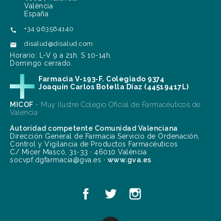
València
España
+34 963564140

disalud@disalud.com

Horario: L-V 9 a 21h. S 10-14h.
Domingo cerrado.
Farmacia V-193-F. Colegiado 9374
Joaquín Carlos Botella Díaz (44519417L)
MICOF
- Muy Ilustre Colegio Oficial de Farmacéuticos de
Valencia
Autoridad competente Comunidad Valenciana
Dirección General de Farmacia Servicio de Ordenación,
Control y Vigilancia de Productos Farmacéuticos
C/ Micer Mascó, 31-33 · 46010 València
socvpf.dgfarmacia@gva.es ·
www.gva.es