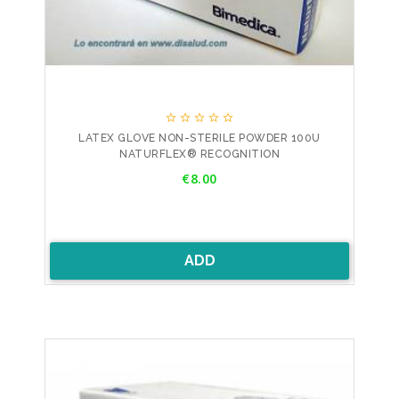





LATEX GLOVE NON-STERILE POWDER 100U
NATURFLEX® RECOGNITION
Price
€8.00
ADD