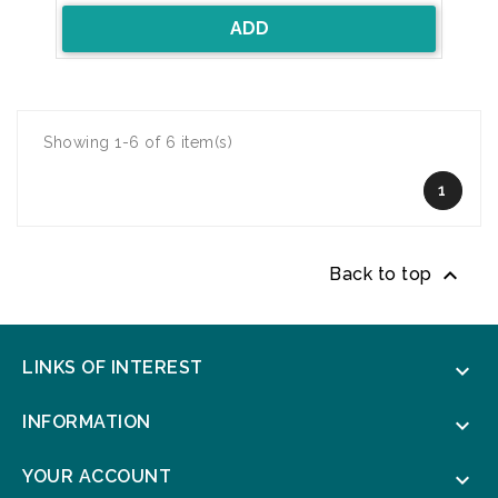
ADD
Showing 1-6 of 6 item(s)
1

Back to top
LINKS OF INTEREST

INFORMATION

YOUR ACCOUNT
