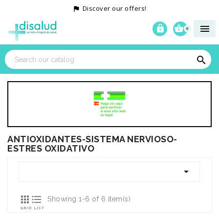
Discover our offers!




0

ANTIOXIDANTES-SISTEMA NERVIOSO-
ESTRES OXIDATIVO



Showing 1-6 of 6 item(s)
GRID
LIST