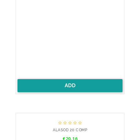
ADD





ALASOD 20 COMP
Price
€20.16