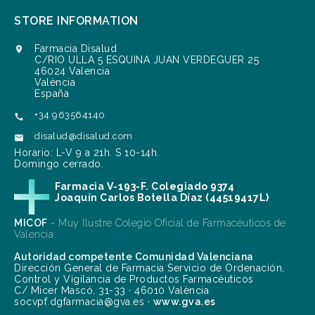
STORE INFORMATION
Farmacia Disalud

C/RIO ULLA 5 ESQUINA JUAN VERDEGUER 25
46024 Valencia
València
España
+34 963564140

disalud@disalud.com

Horario: L-V 9 a 21h. S 10-14h.
Domingo cerrado.
Farmacia V-193-F. Colegiado 9374
Joaquín Carlos Botella Díaz (44519417L)
MICOF
- Muy Ilustre Colegio Oficial de Farmacéuticos de
Valencia
Autoridad competente Comunidad Valenciana
Dirección General de Farmacia Servicio de Ordenación,
Control y Vigilancia de Productos Farmacéuticos
C/ Micer Mascó, 31-33 · 46010 València
socvpf.dgfarmacia@gva.es ·
www.gva.es