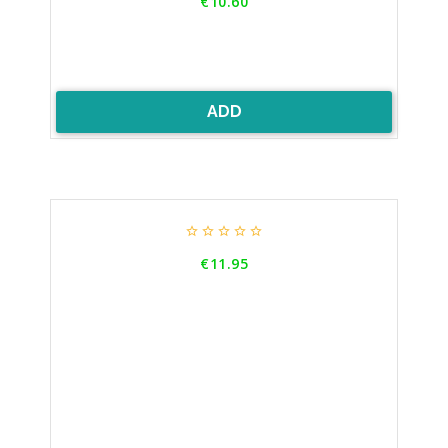
€10.60
ADD





Price
€11.95