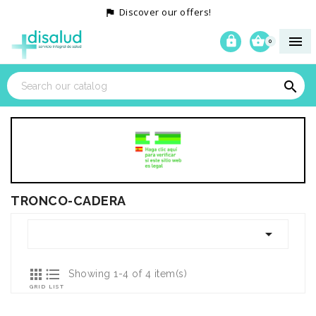
Discover our offers!




0

TRONCO-CADERA



Showing 1-4 of 4 item(s)
GRID
LIST