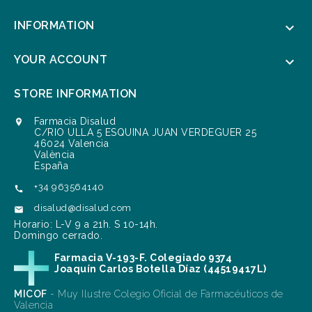
INFORMATION

YOUR ACCOUNT

STORE INFORMATION
Farmacia Disalud

C/RIO ULLA 5 ESQUINA JUAN VERDEGUER 25
46024 Valencia
València
España
+34 963564140

disalud@disalud.com

Horario: L-V 9 a 21h. S 10-14h.
Domingo cerrado.
Farmacia V-193-F. Colegiado 9374
Joaquín Carlos Botella Díaz (44519417L)
MICOF
- Muy Ilustre Colegio Oficial de Farmacéuticos de
Valencia