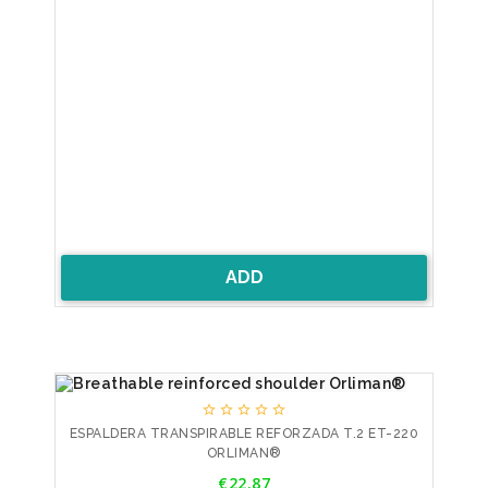
ADD





ESPALDERA TRANSPIRABLE REFORZADA T.2 ET-220
ORLIMAN®
Price
€22.87