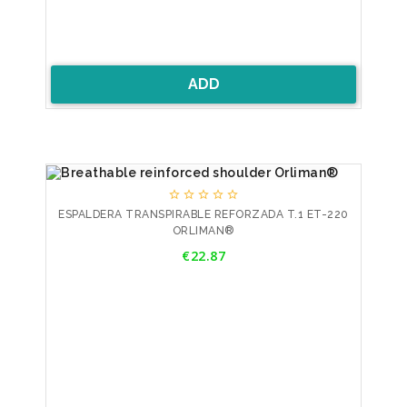
ADD





ESPALDERA TRANSPIRABLE REFORZADA T.1 ET-220
ORLIMAN®
Price
€22.87