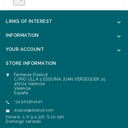
LINKS OF INTEREST

INFORMATION

YOUR ACCOUNT

STORE INFORMATION
Farmacia Disalud

C/RIO ULLA 5 ESQUINA JUAN VERDEGUER 25
46024 Valencia
València
España
+34 963564140

disalud@disalud.com

Horario: L-V 9 a 21h. S 10-14h.
Domingo cerrado.