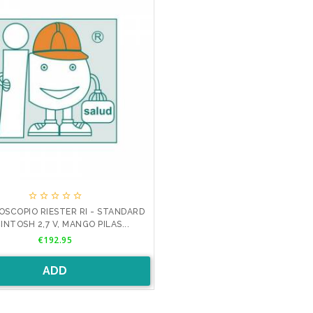





OSCOPIO RIESTER RI - STANDARD
NTOSH 2,7 V, MANGO PILAS...
Price
€192.95
ADD