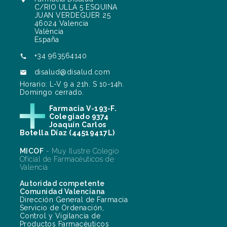
C/RIO ULLA 5 ESQUINA
JUAN VERDEGUER 25
46024 Valencia
València
España
+34 963564140

disalud@disalud.com

Horario: L-V 9 a 21h. S 10-14h.
Domingo cerrado.
Farmacia V-193-F.
Colegiado 9374
Joaquín Carlos
Botella Díaz (44519417L)
MICOF
- Muy Ilustre Colegio
Oficial de Farmacéuticos de
Valencia
Autoridad competente
Comunidad Valenciana
Dirección General de Farmacia
Servicio de Ordenación,
Control y Vigilancia de
Productos Farmacéuticos