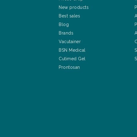
New products
P
Best sales
A
Blog
P
Brands
A
Vacutainer
C
BSN Medical
S
Cutimed Gel
S
Prontosan