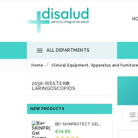
H

ALL DEPARTMENTS
Home
Clinical Equipment, Apparatus and Furniture
2036-RIESTER®
LARINGOSCOPIOS
NEW PRODUCTS

LIST
BE+ SKINPROTECT GEL
CREMA...
€14.95
Price




