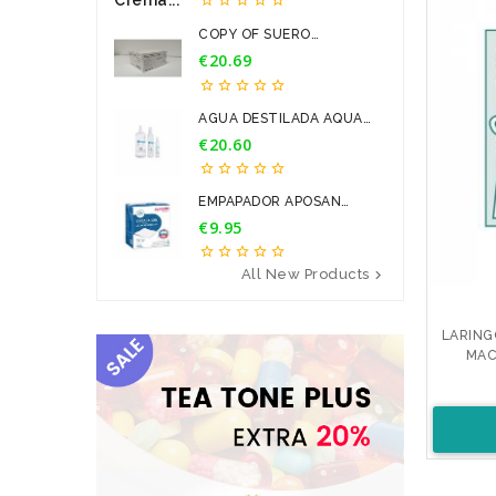
COPY OF SUERO
FISIOLOGICO...
€20.69
Price





AGUA DESTILADA AQUA
PARA...
€20.60
Price





EMPAPADOR APOSAN
60*90CM 20U
€9.95
Price





All New Products

LARING
MACI