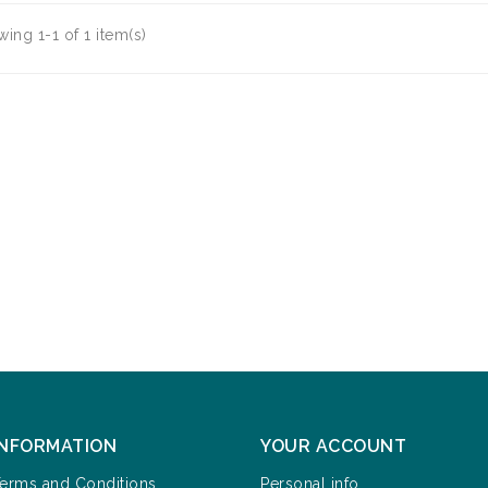
ing 1-1 of 1 item(s)
INFORMATION
YOUR ACCOUNT
erms and Conditions
Personal info