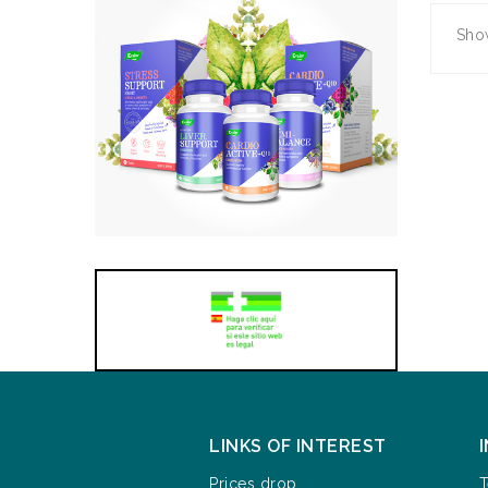
Show
LINKS OF INTEREST
Prices drop
T