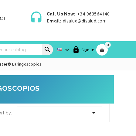

+34 963564140
Call Us Now:
CT
disalud@disalud.com
Email:
0



Sign in

ster® Laringoscopios
NGOSCOPIOS

rt by: