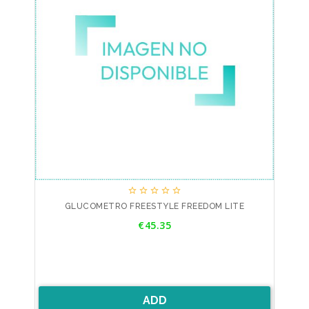





GLUCOMETRO FREESTYLE FREEDOM LITE
Price
€45.35
ADD