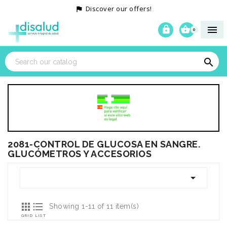
Discover our offers!




0

2081-CONTROL DE GLUCOSA EN SANGRE.
GLUCÓMETROS Y ACCESORIOS



Showing 1-11 of 11 item(s)
GRID
LIST