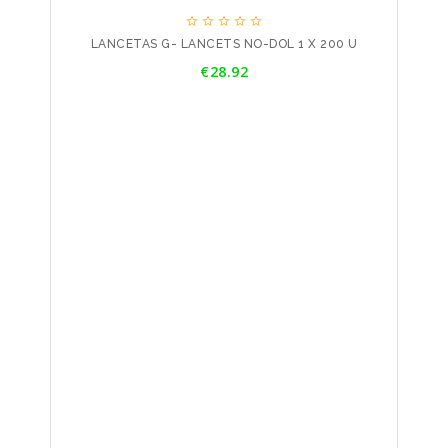





LANCETAS G- LANCETS NO-DOL 1 X 200 U
Price
€28.92