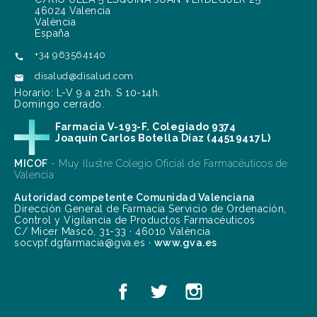
46024 Valencia
València
España
+34 963564140

disalud@disalud.com

Horario: L-V 9 a 21h. S 10-14h.
Domingo cerrado.
Farmacia V-193-F. Colegiado 9374
Joaquín Carlos Botella Díaz (44519417L)
MICOF
- Muy Ilustre Colegio Oficial de Farmacéuticos de
Valencia
Autoridad competente Comunidad Valenciana
Dirección General de Farmacia Servicio de Ordenación,
Control y Vigilancia de Productos Farmacéuticos
C/ Micer Mascó, 31-33 · 46010 València
socvpf.dgfarmacia@gva.es ·
www.gva.es