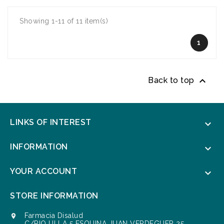
Showing 1-11 of 11 item(s)
1

Back to top
LINKS OF INTEREST

INFORMATION

YOUR ACCOUNT

STORE INFORMATION
Farmacia Disalud

C/RIO ULLA 5 ESQUINA JUAN VERDEGUER 25