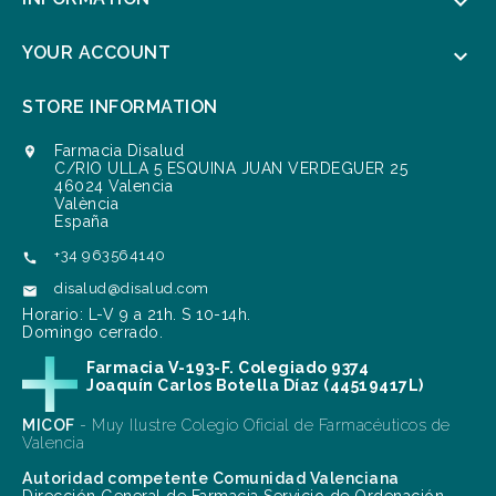

YOUR ACCOUNT

STORE INFORMATION
Farmacia Disalud

C/RIO ULLA 5 ESQUINA JUAN VERDEGUER 25
46024 Valencia
València
España
+34 963564140

disalud@disalud.com

Horario: L-V 9 a 21h. S 10-14h.
Domingo cerrado.
Farmacia V-193-F. Colegiado 9374
Joaquín Carlos Botella Díaz (44519417L)
MICOF
- Muy Ilustre Colegio Oficial de Farmacéuticos de
Valencia
Autoridad competente Comunidad Valenciana