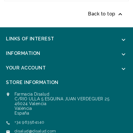

Back to top
LINKS OF INTEREST

INFORMATION

YOUR ACCOUNT

STORE INFORMATION
Farmacia Disalud

C/RIO ULLA 5 ESQUINA JUAN VERDEGUER 25
46024 Valencia
València
España
+34 963564140

disalud@disalud.com
