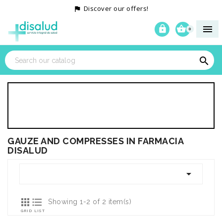
Discover our offers!




0

GAUZE AND COMPRESSES IN FARMACIA
DISALUD



Showing 1-2 of 2 item(s)
GRID
LIST