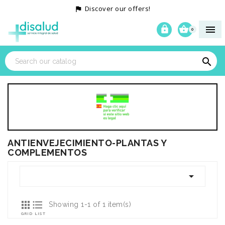
Discover our offers!




0

ANTIENVEJECIMIENTO-PLANTAS Y
COMPLEMENTOS



Showing 1-1 of 1 item(s)
GRID
LIST