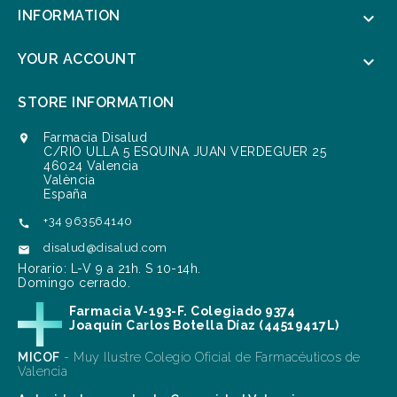
INFORMATION

YOUR ACCOUNT

STORE INFORMATION
Farmacia Disalud

C/RIO ULLA 5 ESQUINA JUAN VERDEGUER 25
46024 Valencia
València
España
+34 963564140

disalud@disalud.com

Horario: L-V 9 a 21h. S 10-14h.
Domingo cerrado.
Farmacia V-193-F. Colegiado 9374
Joaquín Carlos Botella Díaz (44519417L)
MICOF
- Muy Ilustre Colegio Oficial de Farmacéuticos de
Valencia