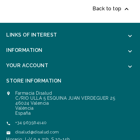

Back to top
LINKS OF INTEREST

INFORMATION

YOUR ACCOUNT

STORE INFORMATION
Farmacia Disalud

C/RIO ULLA 5 ESQUINA JUAN VERDEGUER 25
46024 Valencia
València
España
+34 963564140

disalud@disalud.com

Horario: L-V 9 a 21h. S 10-14h.