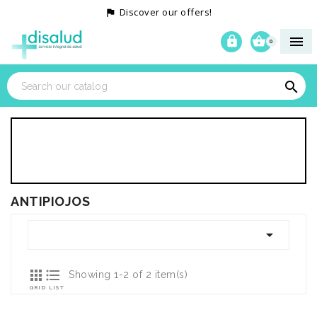
Discover our offers!




0

ANTIPIOJOS



Showing 1-2 of 2 item(s)
GRID
LIST