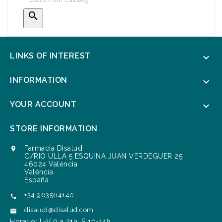

LINKS OF INTEREST

INFORMATION

YOUR ACCOUNT

STORE INFORMATION
Farmacia Disalud

C/RIO ULLA 5 ESQUINA JUAN VERDEGUER 25
46024 Valencia
València
España
+34 963564140

disalud@disalud.com

Horario: L-V 9 a 21h. S 10-14h.