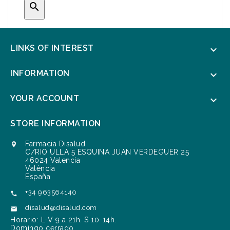

LINKS OF INTEREST

INFORMATION

YOUR ACCOUNT

STORE INFORMATION
Farmacia Disalud

C/RIO ULLA 5 ESQUINA JUAN VERDEGUER 25
46024 Valencia
València
España
+34 963564140

disalud@disalud.com

Horario: L-V 9 a 21h. S 10-14h.
Domingo cerrado.