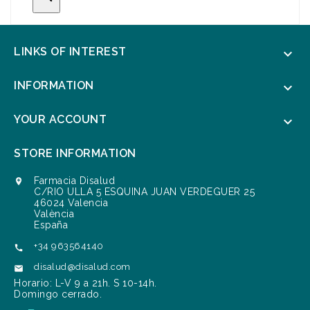
LINKS OF INTEREST

INFORMATION

YOUR ACCOUNT

STORE INFORMATION
Farmacia Disalud

C/RIO ULLA 5 ESQUINA JUAN VERDEGUER 25
46024 Valencia
València
España
+34 963564140

disalud@disalud.com

Horario: L-V 9 a 21h. S 10-14h.
Domingo cerrado.