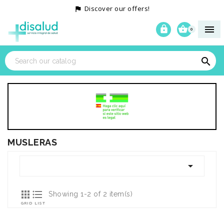
Discover our offers!




0

MUSLERAS



Showing 1-2 of 2 item(s)
GRID
LIST