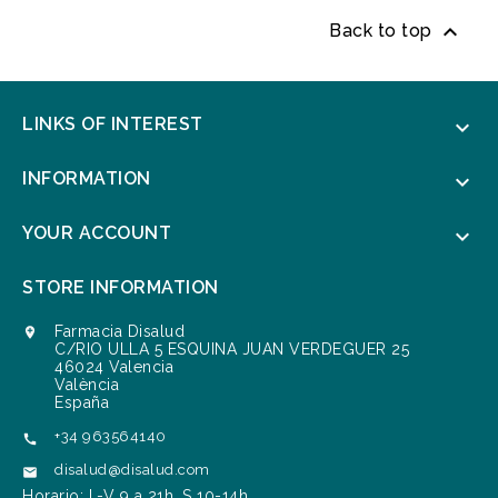

Back to top
LINKS OF INTEREST

INFORMATION

YOUR ACCOUNT

STORE INFORMATION
Farmacia Disalud

C/RIO ULLA 5 ESQUINA JUAN VERDEGUER 25
46024 Valencia
València
España
+34 963564140

disalud@disalud.com

Horario: L-V 9 a 21h. S 10-14h.