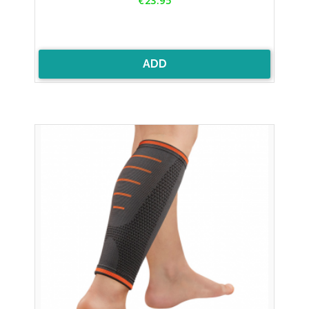
€23.95
ADD