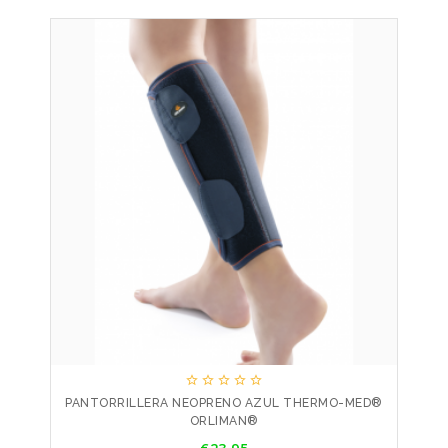





PANTORRILLERA NEOPRENO AZUL THERMO-MED®
ORLIMAN®
Price