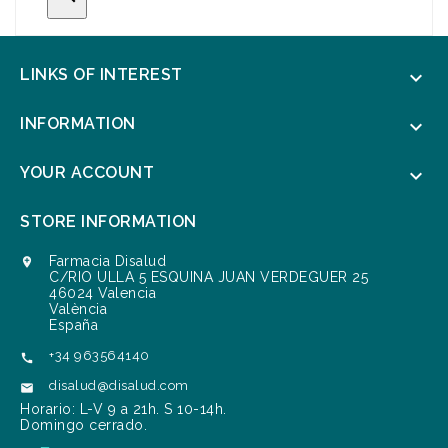
LINKS OF INTEREST

INFORMATION

YOUR ACCOUNT

STORE INFORMATION
Farmacia Disalud

C/RIO ULLA 5 ESQUINA JUAN VERDEGUER 25
46024 Valencia
València
España
+34 963564140

disalud@disalud.com

Horario: L-V 9 a 21h. S 10-14h.
Domingo cerrado.