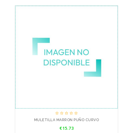





MULETILLA MARRON PUÑO CURVO
Price
€15.73