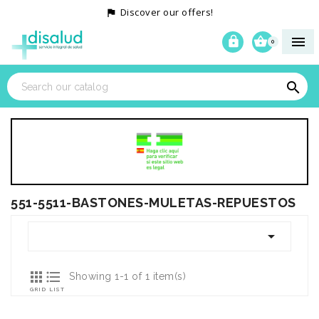
Discover our offers!




0

551-5511-BASTONES-MULETAS-REPUESTOS



Showing 1-1 of 1 item(s)
GRID
LIST