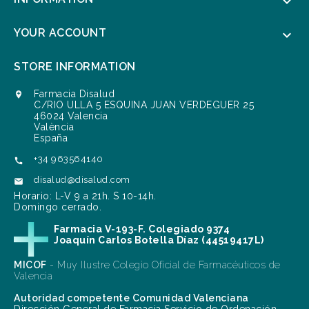

YOUR ACCOUNT

STORE INFORMATION
Farmacia Disalud

C/RIO ULLA 5 ESQUINA JUAN VERDEGUER 25
46024 Valencia
València
España
+34 963564140

disalud@disalud.com

Horario: L-V 9 a 21h. S 10-14h.
Domingo cerrado.
Farmacia V-193-F. Colegiado 9374
Joaquín Carlos Botella Díaz (44519417L)
MICOF
- Muy Ilustre Colegio Oficial de Farmacéuticos de
Valencia
Autoridad competente Comunidad Valenciana