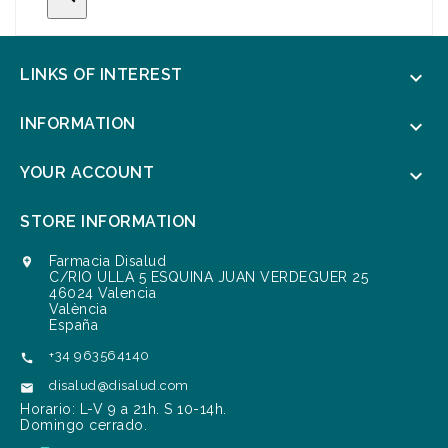
LINKS OF INTEREST

INFORMATION

YOUR ACCOUNT

STORE INFORMATION
Farmacia Disalud

C/RIO ULLA 5 ESQUINA JUAN VERDEGUER 25
46024 Valencia
València
España
+34 963564140

disalud@disalud.com

Horario: L-V 9 a 21h. S 10-14h.
Domingo cerrado.