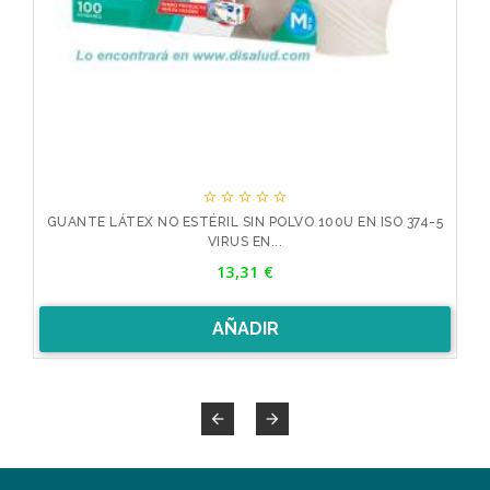





4-5
GUANTE LÁTEX NO ESTÉRIL SIN POLVO 100U EN ISO 374-5
GU
VIRUS EN...
Precio
13,31 €
AÑADIR

