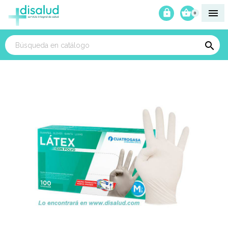



0
