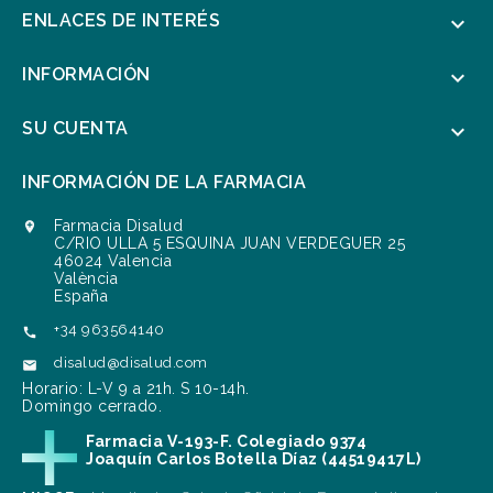
ENLACES DE INTERÉS

INFORMACIÓN

SU CUENTA

INFORMACIÓN DE LA FARMACIA
Farmacia Disalud

C/RIO ULLA 5 ESQUINA JUAN VERDEGUER 25
46024 Valencia
València
España
+34 963564140

disalud@disalud.com

Horario: L-V 9 a 21h. S 10-14h.
Domingo cerrado.
Farmacia V-193-F. Colegiado 9374
Joaquín Carlos Botella Díaz (44519417L)