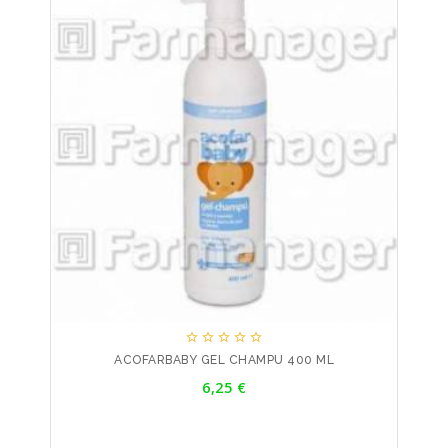





ACOFARBABY GEL CHAMPU 400 ML
Precio
6,25 €