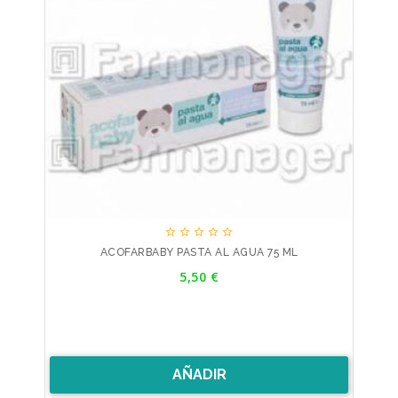





ACOFARBABY PASTA AL AGUA 75 ML
Precio
5,50 €
AÑADIR