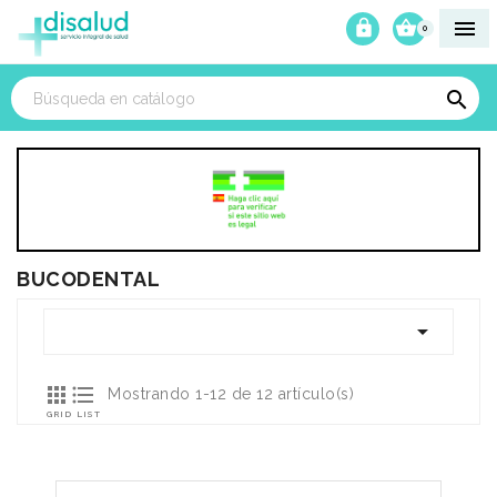



0

BUCODENTAL



Mostrando 1-12 de 12 artículo(s)
GRID
LIST