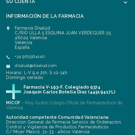
SU CUENTA

INFORMACIÓN DE LA FARMACIA
Farmacia Disalud

C/RIO ULLA 5 ESQUINA JUAN VERDEGUER 25
46024 Valencia
València
España
+34 963564140

disalud@disalud.com

Horario: L-V 9 a 21h. S 10-14h.
Domingo cerrado.
Farmacia V-193-F. Colegiado 9374
Joaquín Carlos Botella Díaz (44519417L)
MICOF
- Muy Ilustre Colegio Oficial de Farmacéuticos de
Valencia
Autoridad competente Comunidad Valenciana
Dirección General de Farmacia Servicio de Ordenación,
Control y Vigilancia de Productos Farmacéuticos
C/ Micer Mascó, 31-33 · 46010 València