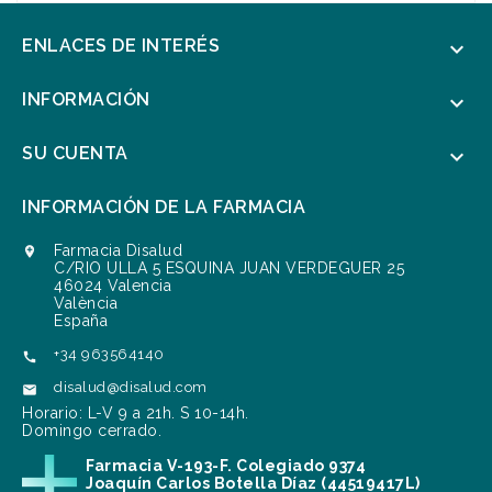
ENLACES DE INTERÉS

INFORMACIÓN

SU CUENTA

INFORMACIÓN DE LA FARMACIA
Farmacia Disalud

C/RIO ULLA 5 ESQUINA JUAN VERDEGUER 25
46024 Valencia
València
España
+34 963564140

disalud@disalud.com

Horario: L-V 9 a 21h. S 10-14h.
Domingo cerrado.
Farmacia V-193-F. Colegiado 9374
Joaquín Carlos Botella Díaz (44519417L)