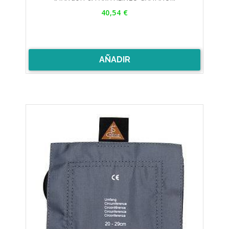
Precio
40,54 €
AÑADIR