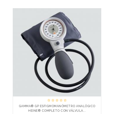





GAMMA® GP ESFIGMOMANÓMETRO ANALÓGICO
HEINE® COMPLETO CON VÁLVULA...