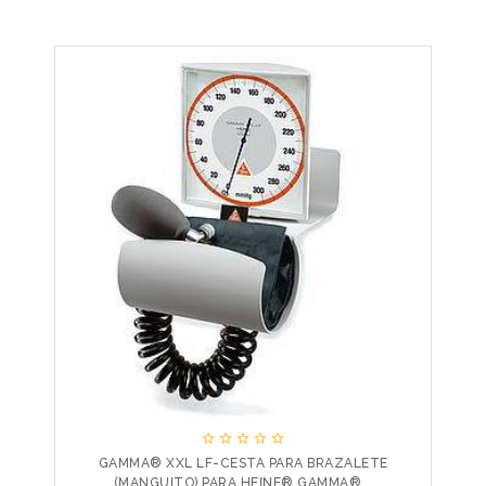





GAMMA® XXL LF-CESTA PARA BRAZALETE
(MANGUITO) PARA HEINE® GAMMA®...