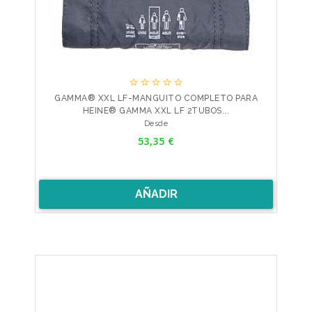





GAMMA® XXL LF-MANGUITO COMPLETO PARA
HEINE® GAMMA XXL LF 2TUBOS...
Precio
Desde
53,35 €
AÑADIR