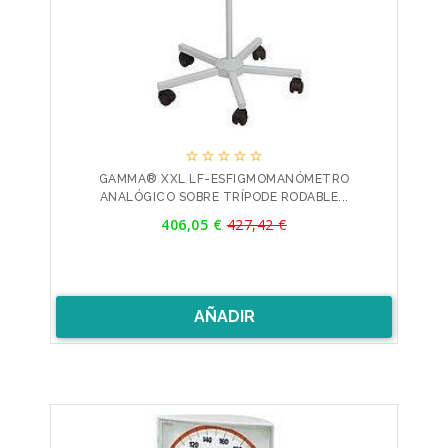





GAMMA® XXL LF-ESFIGMOMANÓMETRO
ANALÓGICO SOBRE TRÍPODE RODABLE...
Precio
406,05 €
427,42 €
Precio
base
AÑADIR