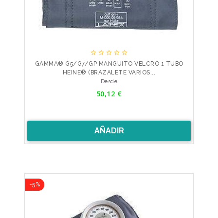





GAMMA® G5/G7/GP MANGUITO VELCRO 1 TUBO
HEINE® (BRAZALETE VARIOS...
Precio
Desde
50,12 €
AÑADIR
-5%