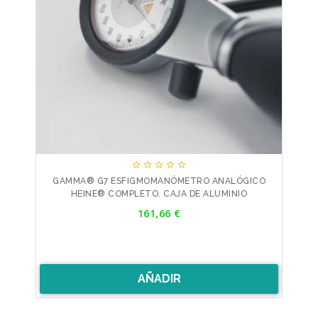





GAMMA® G7 ESFIGMOMANÓMETRO ANALÓGICO
HEINE® COMPLETO. CAJA DE ALUMINIO
Precio
161,66 €
AÑADIR