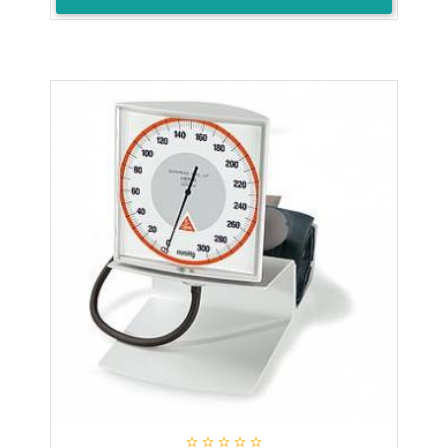




