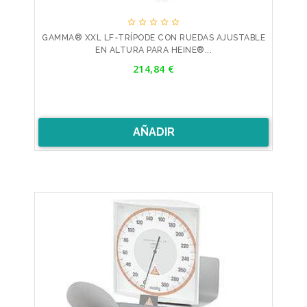





GAMMA® XXL LF-TRÍPODE CON RUEDAS AJUSTABLE
EN ALTURA PARA HEINE®...
Precio
214,84 €
AÑADIR