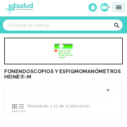



0

FONENDOSCOPIOS Y ESFIGMOMANÓMETROS
HEINE®-M



Mostrando 1-17 de 17 artículo(s)
GRID
LIST