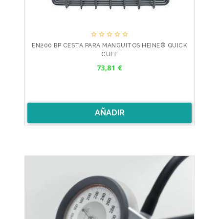





EN200 BP CESTA PARA MANGUITOS HEINE® QUICK
CUFF
Precio
73,81 €
AÑADIR