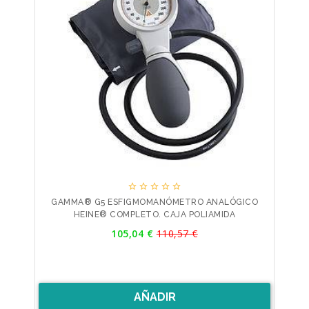





GAMMA® G5 ESFIGMOMANÓMETRO ANALÓGICO
HEINE® COMPLETO. CAJA POLIAMIDA
Precio
105,04 €
110,57 €
Precio
base
AÑADIR