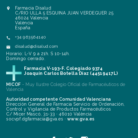
Farmacia Disalud

C/RIO ULLA 5 ESQUINA JUAN VERDEGUER 25
46024 Valencia
València
España
+34 963564140

disalud@disalud.com

Horario: L-V 9 a 21h. S 10-14h.
Domingo cerrado.
Farmacia V-193-F. Colegiado 9374
Joaquín Carlos Botella Díaz (44519417L)
MICOF
- Muy Ilustre Colegio Oficial de Farmacéuticos de
Valencia
Autoridad competente Comunidad Valenciana
Dirección General de Farmacia Servicio de Ordenación,
Control y Vigilancia de Productos Farmacéuticos
C/ Micer Mascó, 31-33 · 46010 València
socvpf.dgfarmacia@gva.es ·
www.gva.es