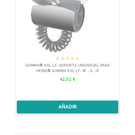





GAMMA® XXL LF-SOPORTE UNIVERSAL PARA
HEINE® GAMMA XXL LF-W, -S, -R
Precio
42,52 €
AÑADIR