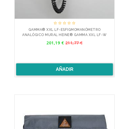





GAMMA® XXL LF-ESFIGMOMANÓMETRO
ANALÓGICO MURAL HEINE® GAMMA XXL LF-W
Precio
201,19 €
211,77 €
Precio
base
AÑADIR