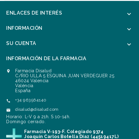
ENLACES DE INTERÉS

INFORMACIÓN

SU CUENTA

INFORMACIÓN DE LA FARMACIA
Farmacia Disalud

C/RIO ULLA 5 ESQUINA JUAN VERDEGUER 25
46024 Valencia
València
España
+34 963564140

disalud@disalud.com

Horario: L-V 9 a 21h. S 10-14h.
Domingo cerrado.
Farmacia V-193-F. Colegiado 9374
Joaquín Carlos Botella Díaz (44519417L)