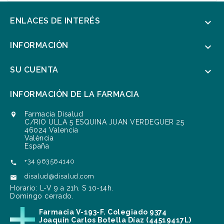
ENLACES DE INTERÉS

INFORMACIÓN

SU CUENTA

INFORMACIÓN DE LA FARMACIA
Farmacia Disalud

C/RIO ULLA 5 ESQUINA JUAN VERDEGUER 25
46024 Valencia
València
España
+34 963564140

disalud@disalud.com

Horario: L-V 9 a 21h. S 10-14h.
Domingo cerrado.
Farmacia V-193-F. Colegiado 9374
Joaquín Carlos Botella Díaz (44519417L)