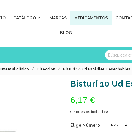
CIO
CATÁLOGO
MARCAS
MEDICAMENTOS
CONTA

BLOG
rumental clínico
Disección
Bisturí 10 Ud Estériles Desechables
Bisturí 10 Ud 
6,17 €
(Impuestos incluidos)
Elige Número