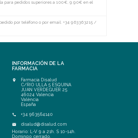
a para pedidos superiores a 100€, 9.90€ en el
edido por teléfono o por email. +34 963363215 /
INFORMACIÓN DE LA
FARMACIA
Farmacia Disalud

C/RIO ULLA 5 ESQUINA
JUAN VERDEGUER 25
46024 Valencia
València
España
+34 963564140

disalud@disalud.com

Horario: L-V 9 a 21h. S 10-14h.
Domingo cerrado.