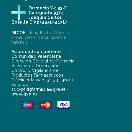
Farmacia V-193-F.
Colegiado 9374
Joaquín Carlos
Botella Díaz (44519417L)
MICOF
- Muy Ilustre Colegio
Oficial de Farmacéuticos de
Valencia
Autoridad competente
Comunidad Valenciana
Dirección General de Farmacia
Servicio de Ordenación,
Control y Vigilancia de
Productos Farmacéuticos
C/ Micer Mascó, 31-33 · 46010
València
socvpf.dgfarmacia@gva.es ·
www.gva.es