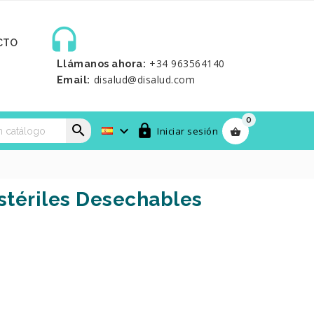

CTO
+34 963564140
Llámanos ahora:
disalud@disalud.com
Email:
0



Iniciar sesión

Estériles Desechables