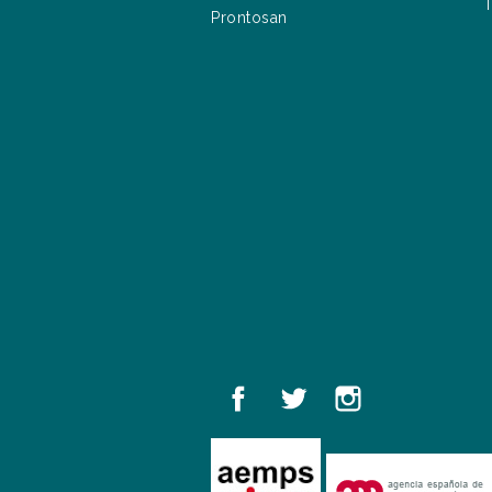
T
Prontosan