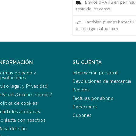
Envíos GRATIS en penínsul
resto de los casos.
También puedes hacer tu p
disalud@disalud.com
INFORMACIÓN
SU CUENTA
ormas de pago y
Información personal
evoluciones
Devoluciones de mercancía
viso legal y Privacidad
Pedidos
iSalud ¿Quiénes somos?
Facturas por abono
olítica de cookies
Direcciones
ntidades asociadas
Cupones
ontacta con nosotros
apa del sitio