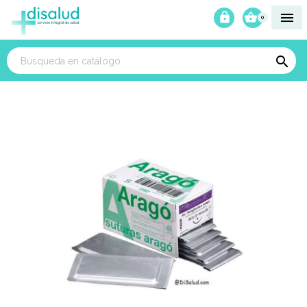



0
