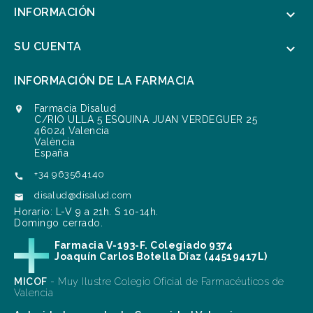
INFORMACIÓN

SU CUENTA

INFORMACIÓN DE LA FARMACIA
Farmacia Disalud

C/RIO ULLA 5 ESQUINA JUAN VERDEGUER 25
46024 Valencia
València
España
+34 963564140

disalud@disalud.com

Horario: L-V 9 a 21h. S 10-14h.
Domingo cerrado.
Farmacia V-193-F. Colegiado 9374
Joaquín Carlos Botella Díaz (44519417L)
MICOF
- Muy Ilustre Colegio Oficial de Farmacéuticos de
Valencia