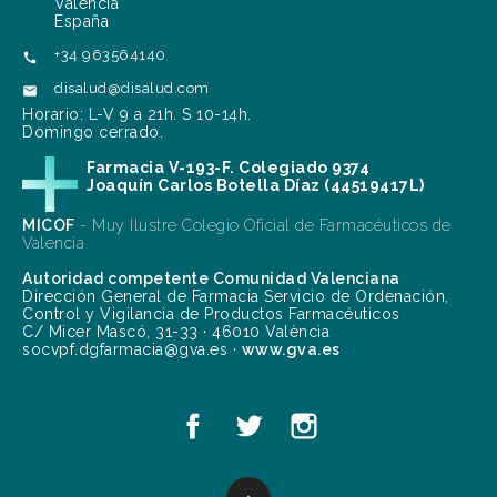
València
España
+34 963564140

disalud@disalud.com

Horario: L-V 9 a 21h. S 10-14h.
Domingo cerrado.
Farmacia V-193-F. Colegiado 9374
Joaquín Carlos Botella Díaz (44519417L)
MICOF
- Muy Ilustre Colegio Oficial de Farmacéuticos de
Valencia
Autoridad competente Comunidad Valenciana
Dirección General de Farmacia Servicio de Ordenación,
Control y Vigilancia de Productos Farmacéuticos
C/ Micer Mascó, 31-33 · 46010 València
socvpf.dgfarmacia@gva.es ·
www.gva.es