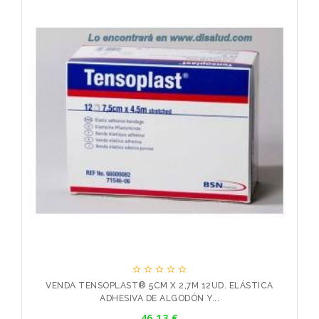





VENDA TENSOPLAST® 5CM X 2,7M 12UD. ELÁSTICA
ADHESIVA DE ALGODÓN Y...
Precio
46,13 €