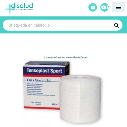



0
