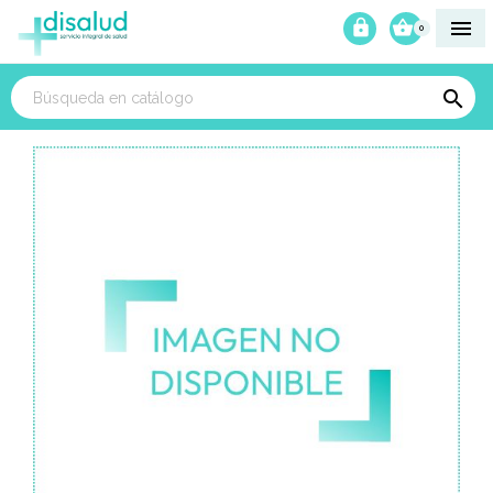



0
