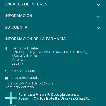
ENLACES DE INTERÉS

INFORMACIÓN

SU CUENTA

INFORMACIÓN DE LA FARMACIA
Farmacia Disalud

C/RIO ULLA 5 ESQUINA JUAN VERDEGUER 25
46024 Valencia
València
España
+34 963564140

disalud@disalud.com

Horario: L-V 9 a 21h. S 10-14h.
Domingo cerrado.
Farmacia V-193-F. Colegiado 9374
Joaquín Carlos Botella Díaz (44519417L)