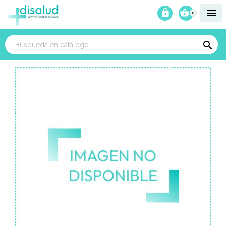



0
