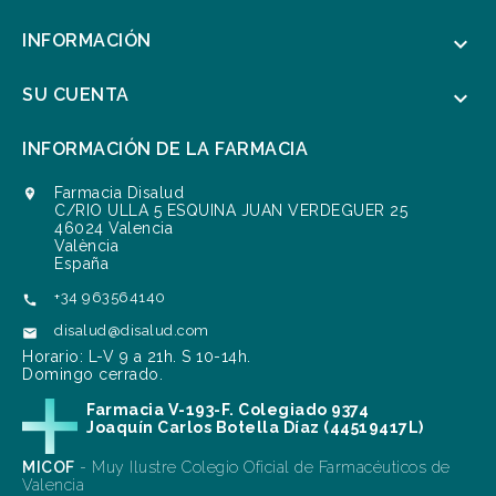
INFORMACIÓN

SU CUENTA

INFORMACIÓN DE LA FARMACIA
Farmacia Disalud

C/RIO ULLA 5 ESQUINA JUAN VERDEGUER 25
46024 Valencia
València
España
+34 963564140

disalud@disalud.com

Horario: L-V 9 a 21h. S 10-14h.
Domingo cerrado.
Farmacia V-193-F. Colegiado 9374
Joaquín Carlos Botella Díaz (44519417L)
MICOF
- Muy Ilustre Colegio Oficial de Farmacéuticos de
Valencia