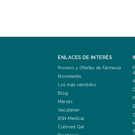
ENLACES DE INTERÉS
Promos y Ofertas de Farmacia
F
d
Novedades
A
Los más vendidos
D
Blog
P
Marcas
E
Vacutainer
C
BSN Medical
M
Cutimed Gel
T