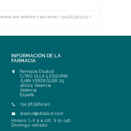
edido por teléfono o por email. +34 963363215 /
INFORMACIÓN DE LA
FARMACIA
Farmacia Disalud

C/RIO ULLA 5 ESQUINA
JUAN VERDEGUER 25
46024 Valencia
València
España
+34 963564140

disalud@disalud.com

Horario: L-V 9 a 21h. S 10-14h.
Domingo cerrado.