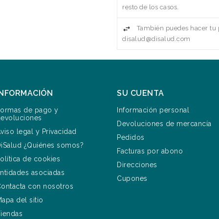
resto de los casos.
También puedes hacer tu p
disalud@disalud.com
INFORMACIÓN
SU CUENTA
ormas de pago y
Información personal
evoluciones
Devoluciones de mercancía
viso legal y Privacidad
Pedidos
iSalud ¿Quiénes somos?
Facturas por abono
olítica de cookies
Direcciones
ntidades asociadas
Cupones
ontacta con nosotros
apa del sitio
iendas