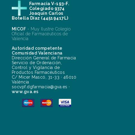
Farmacia V-193-F.
Colegiado 9374
Joaquín Carlos
Botella Díaz (44519417L)
MICOF
- Muy Ilustre Colegio
Oficial de Farmacéuticos de
Valencia
Autoridad competente
Comunidad Valenciana
Dirección General de Farmacia
Servicio de Ordenación,
Control y Vigilancia de
Productos Farmacéuticos
C/ Micer Mascó, 31-33 · 46010
València
socvpf.dgfarmacia@gva.es ·
www.gva.es