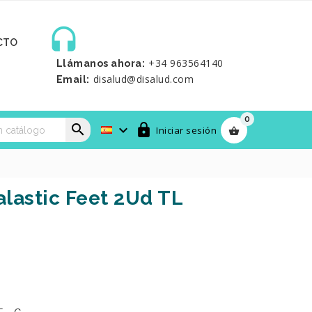

CTO
+34 963564140
Llámanos ahora:
disalud@disalud.com
Email:
0



Iniciar sesión

lastic Feet 2Ud TL