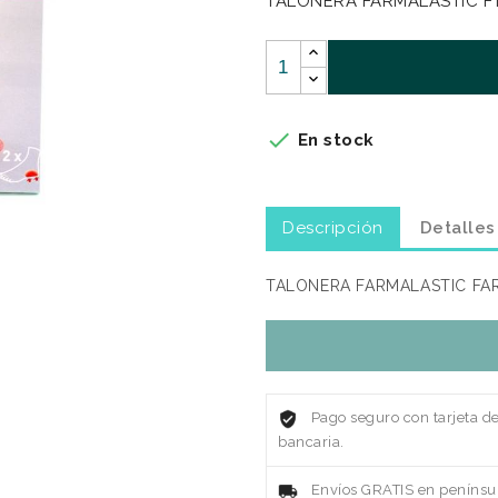
TALONERA FARMALASTIC FT

En stock
Descripción
Detalles
TALONERA FARMALASTIC FAR
Pago seguro con tarjeta d
bancaria.
Envíos GRATIS en penínsul